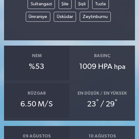
Sultangazi
Şile
Şişli
Tuzla
Ümraniye
Üsküdar
Zeytinburnu
NEM
BASINÇ
%53
1009 HPA
hpa
RÜZGAR
EN DÜŞÜK / EN YÜKSEK
°
°
6.50 M/S
23
/ 29
09 AĞUSTOS
10 AĞUSTOS