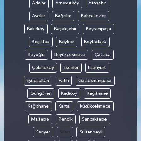
Adalar
Arnavutköy
Ataşehir
Avcılar
Bağcılar
Bahçelievler
Bakırköy
Başakşehir
Bayrampaşa
Beşiktaş
Beykoz
Beylikdüzü
Beyoğlu
Büyükçekmece
Çatalca
Çekmeköy
Esenler
Esenyurt
Eyüpsultan
Fatih
Gaziosmanpaşa
Güngören
Kadıköy
Kâğıthane
Kağıthane
Kartal
Küçükçekmece
Maltepe
Pendik
Sancaktepe
Sarıyer
Silivri
Sultanbeyli