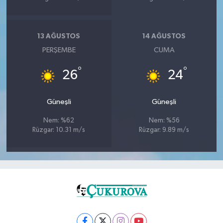
13 AĞUSTOS
14 AĞUSTOS
PERŞEMBE
CUMA
°
°
26
24
Güneşli
Güneşli
Nem: %62
Nem: %56
Rüzgar: 10.31 m/s
Rüzgar: 9.89 m/s