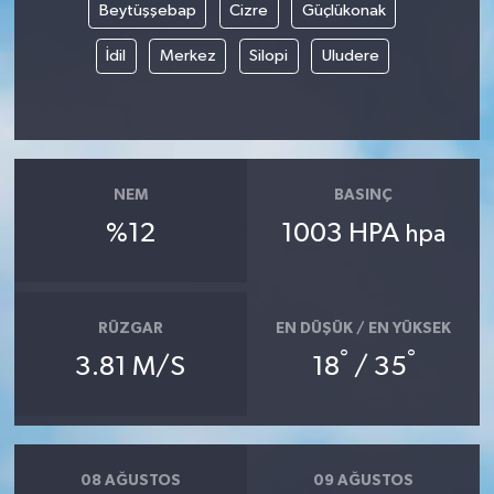
Beytüşşebap
Cizre
Güçlükonak
İdil
Merkez
Silopi
Uludere
NEM
BASINÇ
%12
1003 HPA
hpa
RÜZGAR
EN DÜŞÜK / EN YÜKSEK
°
°
3.81 M/S
18
/ 35
08 AĞUSTOS
09 AĞUSTOS