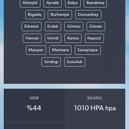
Altıeylül
Ayvalık
Balya
Bandırma
Bigadiç
Burhaniye
Dursunbey
Edremit
Erdek
Gömeç
Gönen
Havran
İvrindi
Karesi
Kepsut
Manyas
Marmara
Savaştepe
Sındırgı
Susurluk
NEM
BASINÇ
%44
1010 HPA
hpa