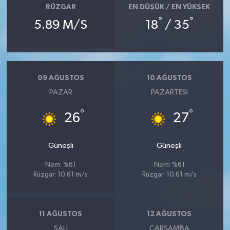
RÜZGAR
EN DÜŞÜK / EN YÜKSEK
°
°
5.89 M/S
18
/ 35
09 AĞUSTOS
10 AĞUSTOS
PAZAR
PAZARTESI
°
°
26
27
Güneşli
Güneşli
Nem: %61
Nem: %61
Rüzgar: 10.61 m/s
Rüzgar: 10.61 m/s
11 AĞUSTOS
12 AĞUSTOS
SALI
ÇARŞAMBA