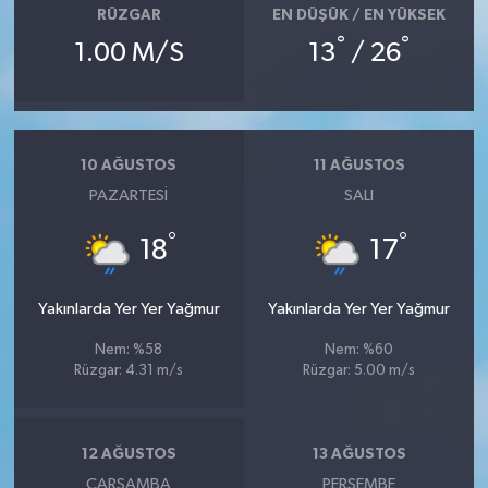
RÜZGAR
EN DÜŞÜK / EN YÜKSEK
°
°
1.00 M/S
13
/ 26
10 AĞUSTOS
11 AĞUSTOS
PAZARTESI
SALI
°
°
18
17
Yakınlarda Yer Yer Yağmur
Yakınlarda Yer Yer Yağmur
Nem: %58
Nem: %60
Rüzgar: 4.31 m/s
Rüzgar: 5.00 m/s
12 AĞUSTOS
13 AĞUSTOS
ÇARŞAMBA
PERŞEMBE