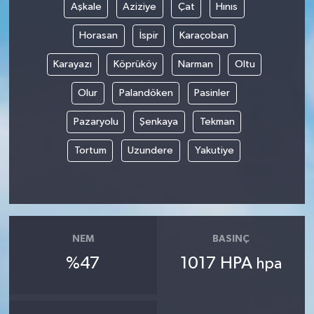
Aşkale
Aziziye
Çat
Hınıs
Horasan
İspir
Karaçoban
Karayazı
Köprüköy
Narman
Oltu
Olur
Palandöken
Pasinler
Pazaryolu
Şenkaya
Tekman
Tortum
Uzundere
Yakutiye
NEM
BASINÇ
%47
1017 HPA
hpa