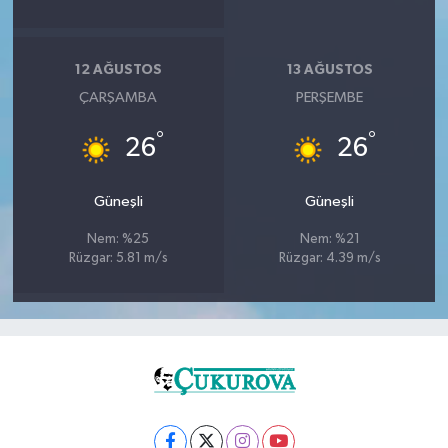
12 AĞUSTOS
13 AĞUSTOS
ÇARŞAMBA
PERŞEMBE
°
°
26
26
Güneşli
Güneşli
Nem: %25
Nem: %21
Rüzgar: 5.81 m/s
Rüzgar: 4.39 m/s