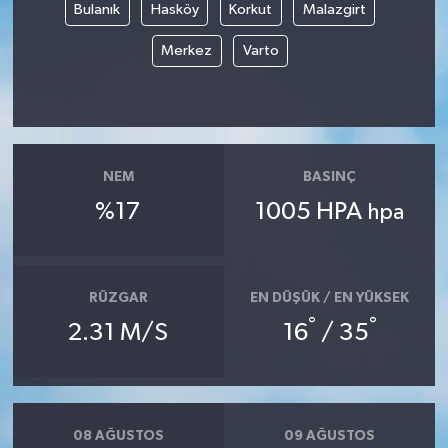
Bulanık
Hasköy
Korkut
Malazgirt
Merkez
Varto
NEM
BASINÇ
%17
1005 HPA
hpa
RÜZGAR
EN DÜŞÜK / EN YÜKSEK
°
°
2.31 M/S
16
/ 35
08 AĞUSTOS
09 AĞUSTOS