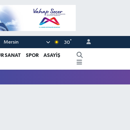
°
Mersin
30
ÜR SANAT
SPOR
ASAYİŞ