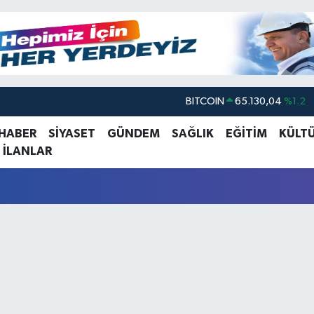
BITCOIN
65.130,04
%1.2
DOLAR
47,7069
%0.17
 HABER
SİYASET
GÜNDEM
SAĞLIK
EĞİTİM
KÜLT
 İLANLAR
EURO
55,0265
%0.01
STERLİN
64,1897
%0.02
GRAM ALTIN
6618.49
%2.12
BİST100
13.887
%64