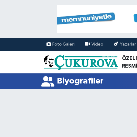
Mersin Nöbetçi Eczaneler
Mersin Hava Durumu
Foto Galeri
Video
Yazarlar
Mersin Namaz Vakitleri
ÖZEL
RESMİ
Mersin Trafik Yoğunluk Haritası
Biyografiler
Süper Lig Puan Durumu ve Fikstür
Tüm Manşetler
Son Dakika Haberleri
Haber Arşivi