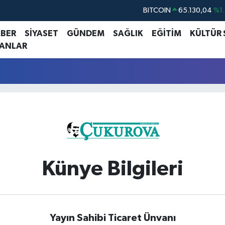
BITCOIN
65.130,04
%1.
DOLAR
47,7069
%0.1
ABER
SİYASET
GÜNDEM
SAĞLIK
EĞİTİM
KÜLTÜR
LANLAR
EURO
55,0265
%0.0
STERLİN
64,1897
%0.0
GRAM ALTIN
6618.49
%2.1
BİST100
13.887
%6
Künye Bilgileri
Yayın Sahibi Ticaret Ünvanı