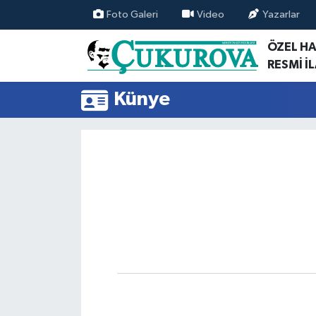
Foto Galeri
Video
Yazarlar
ÖZEL H
Mersin Nöbetçi Eczaneler
RESMİ İ
Mersin Hava Durumu
Künye
Mersin Namaz Vakitleri
Mersin Trafik Yoğunluk Haritası
Süper Lig Puan Durumu ve Fikstür
Tüm Manşetler
Son Dakika Haberleri
Haber Arşivi