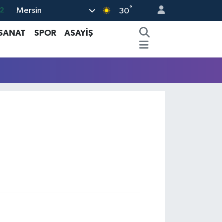
°
Mersin
2
30
7
 SANAT
SPOR
ASAYİŞ
1
2
2
4