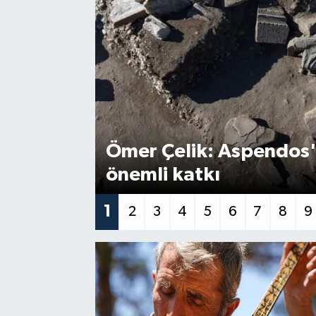
Ömer Çelik: Aspendos'ta
önemli katkı
1
2
3
4
5
6
7
8
9