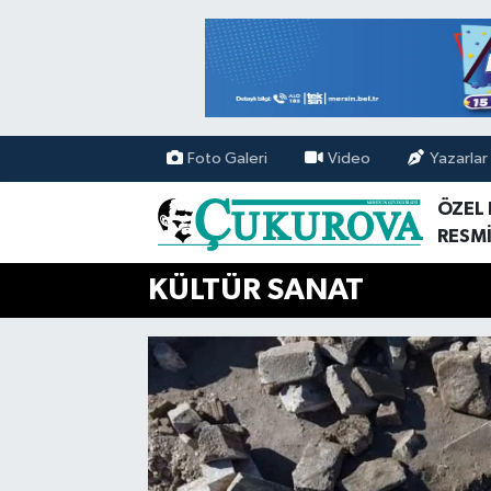
Mersin Nöbetçi Eczaneler
Mersin Hava Durumu
Foto Galeri
Video
Yazarlar
Mersin Namaz Vakitleri
ÖZEL
RESMİ
Mersin Trafik Yoğunluk Haritası
KÜLTÜR SANAT
Süper Lig Puan Durumu ve Fikstür
Tüm Manşetler
Son Dakika Haberleri
Haber Arşivi