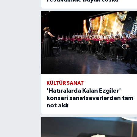
KÜLTÜR SANAT
'Hatıralarda Kalan Ezgiler'
konseri sanatseverlerden tam
not aldı