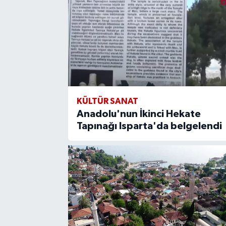
KÜLTÜR SANAT
Anadolu'nun İkinci Hekate
Tapınağı Isparta'da belgelendi