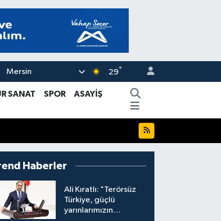
°
Mersin
29
ÜR SANAT
SPOR
ASAYİŞ
rend Haberler
Ali Kıratlı: "Terörsüz
Türkiye, güçlü
yarınlarımızın
teminatıdır"