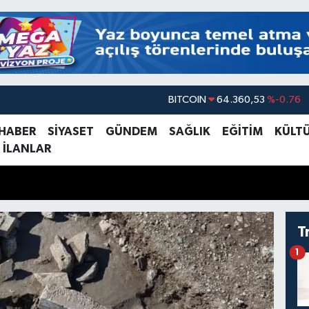
DOLAR
47,7069
%0.17
EURO
55,0265
%0.01
 HABER
SİYASET
GÜNDEM
SAĞLIK
EĞİTİM
KÜLT
 İLANLAR
STERLİN
64,1897
%0.02
GRAM ALTIN
6618.49
%2.12
BİST100
13.887
%64
BITCOIN
64.360,53
%-0.76
T
1