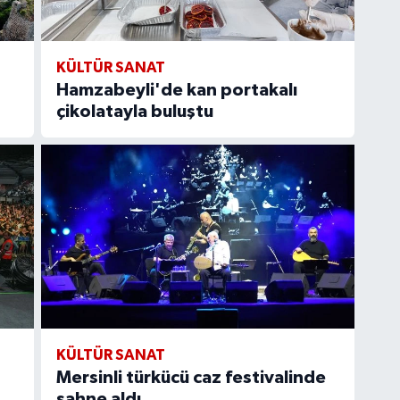
KÜLTÜR SANAT
Hamzabeyli'de kan portakalı
çikolatayla buluştu
KÜLTÜR SANAT
Mersinli türkücü caz festivalinde
sahne aldı