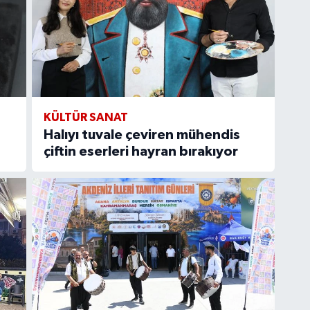
KÜLTÜR SANAT
Halıyı tuvale çeviren mühendis
çiftin eserleri hayran bırakıyor