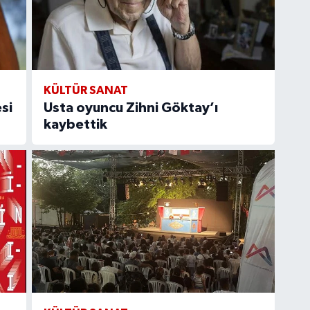
KÜLTÜR SANAT
si
Usta oyuncu Zihni Göktay’ı
kaybettik