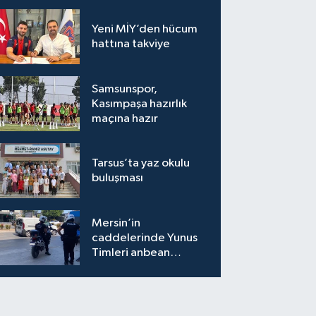
Yeni MİY’den hücum
hattına takviye
Samsunspor,
Kasımpaşa hazırlık
maçına hazır
dıkalesi-Anaia Höyüğü UNESCO geçi
Tarsus’ta yaz okulu
rdi
buluşması
Mersin’in
caddelerinde Yunus
Timleri anbean
sahada