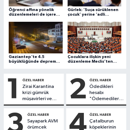
Öğrenci affına yönelik
Gürlek: ‘Suça sürüklenen
düzenlemeleri de içeren
çocuk’ yerine ‘adli
kanun, Resmi Gazete'de
süreçteki çocuk’ kavramı
yayımlandı
hukuk sistemimize
kazandırıldı
Gaziantep'te 4.5
Çocuklara ilişkin yeni
büyüklüğünde deprem
düzenleme Meclis’ten
yaşandı
geçti
1
2
ÖZEL HABER
ÖZEL HABER
Zirai Karantina
Ödedikleri
krizi gümrük
hesabı
müşavirleri ve
"Ödemediler"
ihracatçıları isyan
deyince
ettirdi
mahkemenin
3
4
ÖZEL HABER
ÖZEL HABER
yolunu tuttular
Sayapark AVM
Çatalburun
örümcek
köpeklerinin