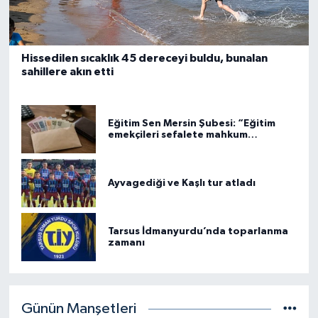
Hissedilen sıcaklık 45 dereceyi buldu, bunalan
sahillere akın etti
Eğitim Sen Mersin Şubesi: “Eğitim
emekçileri sefalete mahkum
edilemez”
Ayvagediği ve Kaşlı tur atladı
Tarsus İdmanyurdu’nda toparlanma
zamanı
Günün Manşetleri