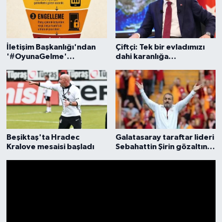
İletişim Başkanlığı'ndan
Çiftçi: Tek bir evladımızı
'#OyunaGelme'
dahi karanlığa
kampanyası
bırakmayacağız
Beşiktaş'ta Hradec
Galatasaray taraftar lideri
Kralove mesaisi başladı
Sebahattin Şirin gözaltına
alındı