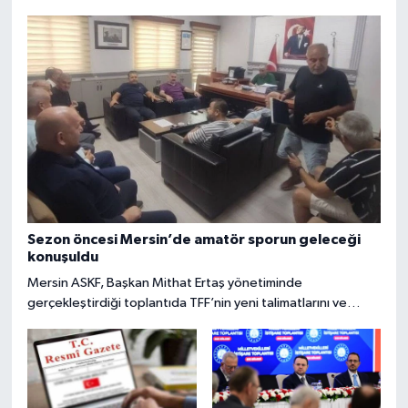
Sezon öncesi Mersin’de amatör sporun geleceği
konuşuldu
Mersin ASKF, Başkan Mithat Ertaş yönetiminde
gerçekleştirdiği toplantıda TFF’nin yeni talimatlarını ve
belediye desteklerini masaya yatırırken; Başkan Ertaş, yeni
sezon öncesi kentin amatör spor ailesine centilmenlik ve
başarı dilekleriyle dolu güçlü bir birliktelik mesajı verdi.