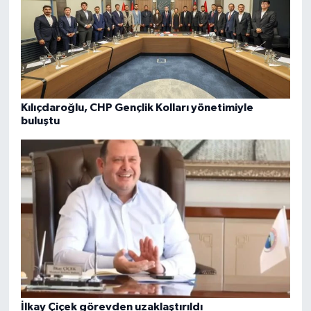
Kılıçdaroğlu, CHP Gençlik Kolları yönetimiyle
buluştu
İlkay Çiçek görevden uzaklaştırıldı