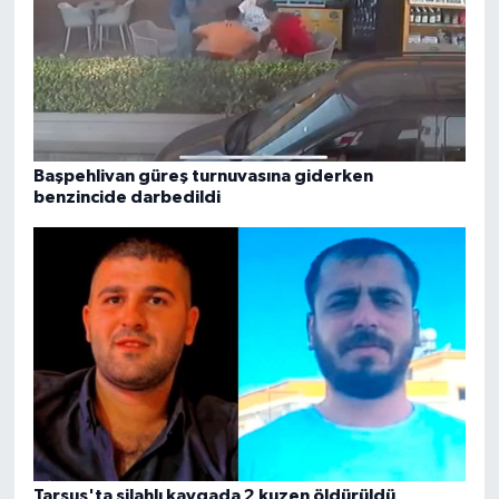
Başpehlivan güreş turnuvasına giderken
benzincide darbedildi
Tarsus'ta silahlı kavgada 2 kuzen öldürüldü