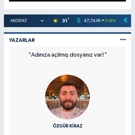
°
31
47,7436
5
0.18
%
YAZARLAR
"Adınıza açılmış dosyanız var!"
ÖZGÜR KIRAZ