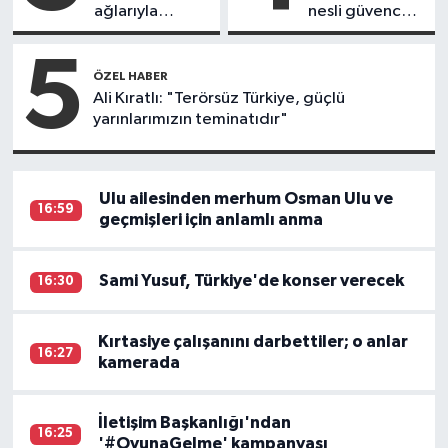
ağlarıyla
nesli güvence
kaplandı
altına alındı
5
ÖZEL HABER
Ali Kıratlı: "Terörsüz Türkiye, güçlü
yarınlarımızın teminatıdır"
Ulu ailesinden merhum Osman Ulu ve
16:59
geçmişleri için anlamlı anma
Sami Yusuf, Türkiye'de konser verecek
16:30
Kırtasiye çalışanını darbettiler; o anlar
16:27
kamerada
İletişim Başkanlığı'ndan
16:25
'#OyunaGelme' kampanyası