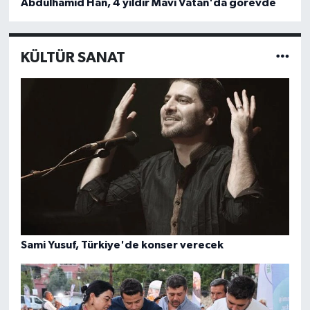
Abdülhamid Han, 4 yıldır Mavi Vatan'da görevde
KÜLTÜR SANAT
Sami Yusuf, Türkiye'de konser verecek