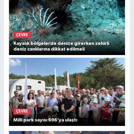
ÇEVRE
Kayalık bölgelerde denize girerken zehirli
deniz canlılarına dikkat edilmeli
ÇEVRE
Milli park sayısı 696’ya ulaştı