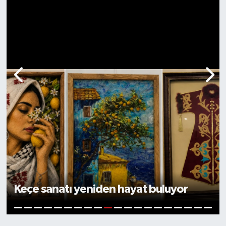
Mersin Çevre Platformu’ndan plastik
atık ithalatına tepki
11
1
2
3
4
5
6
7
8
9
10
12
13
14
15
16
17
18
19
20