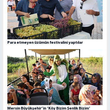
Para etmeyen üzümün festivalini yaptılar
Mersin Büyükşehir’in ‘Köy Bizim Şenlik Bizim’