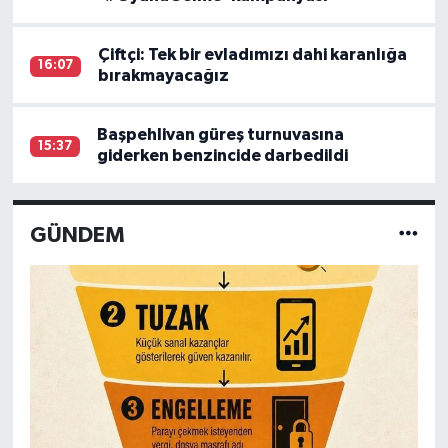
Çiftçi: Tek bir evladımızı dahi karanlığa
16:07
bırakmayacağız
Başpehlivan güreş turnuvasına
15:37
giderken benzincide darbedildi
GÜNDEM