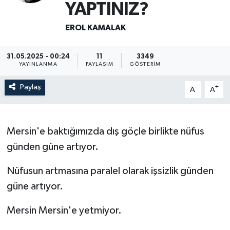
YAPTINIZ?
EROL KAMALAK
31.05.2025 - 00:24
11
3349
YAYINLANMA
PAYLAŞIM
GÖSTERIM
Paylaş
-
+
A
A
Mersin'e baktığımızda dış göçle birlikte nüfus
günden güne artıyor.
Nüfusun artmasına paralel olarak işsizlik günden
güne artıyor.
Mersin Mersin'e yetmiyor.