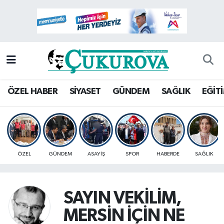
Mersin Nöbetçi Eczaneler
Mersin Hava Durumu
Mersin Namaz Vakitleri
ÖZEL HABER
SİYASET
GÜNDEM
SAĞLIK
EĞİT
Mersin Trafik Yoğunluk Haritası
Süper Lig Puan Durumu ve Fikstür
ÖZEL
GÜNDEM
ASAYİŞ
SPOR
HABERDE
SAĞLIK
Tüm Manşetler
Son Dakika Haberleri
SAYIN VEKİLİM,
MERSİN İÇİN NE
Haber Arşivi