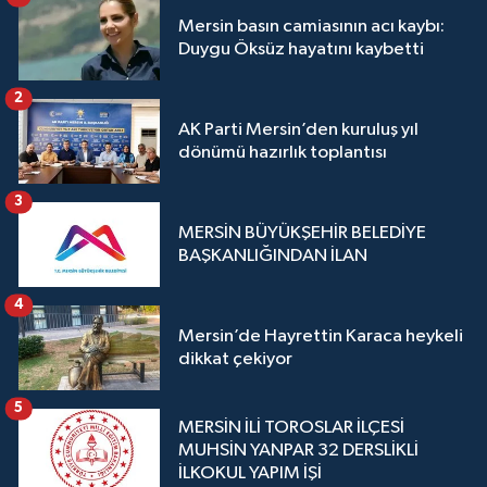
Mersin basın camiasının acı kaybı:
Duygu Öksüz hayatını kaybetti
2
AK Parti Mersin’den kuruluş yıl
dönümü hazırlık toplantısı
3
MERSİN BÜYÜKŞEHİR BELEDİYE
BAŞKANLIĞINDAN İLAN
4
Mersin’de Hayrettin Karaca heykeli
dikkat çekiyor
5
MERSİN İLİ TOROSLAR İLÇESİ
MUHSİN YANPAR 32 DERSLİKLİ
İLKOKUL YAPIM İŞİ