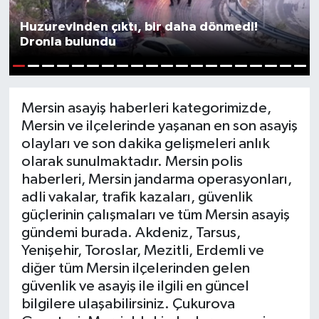
Huzurevinden çıktı, bir daha dönmedi!
Dronla bulundu
1
2
3
4
5
6
7
8
9
10
11
12
13
14
15
16
17
18
19
20
Mersin asayiş haberleri kategorimizde,
Mersin ve ilçelerinde yaşanan en son asayiş
olayları ve son dakika gelişmeleri anlık
olarak sunulmaktadır. Mersin polis
haberleri, Mersin jandarma operasyonları,
adli vakalar, trafik kazaları, güvenlik
güçlerinin çalışmaları ve tüm Mersin asayiş
gündemi burada. Akdeniz, Tarsus,
Yenişehir, Toroslar, Mezitli, Erdemli ve
diğer tüm Mersin ilçelerinden gelen
güvenlik ve asayiş ile ilgili en güncel
bilgilere ulaşabilirsiniz. Çukurova