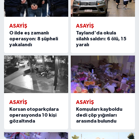
ASAYİŞ
ASAYİŞ
O ilde eş zamanlı
Tayland'da okula
operasyon: 8 şüpheli
silahlı saldırı: 6 ölü, 15
yakalandı
yaralı
ASAYİŞ
ASAYİŞ
Korsan otoparkçılara
Komşuları kayboldu
operasyonda 10 kişi
dedi çöp yığınları
gözaltında
arasında bulundu