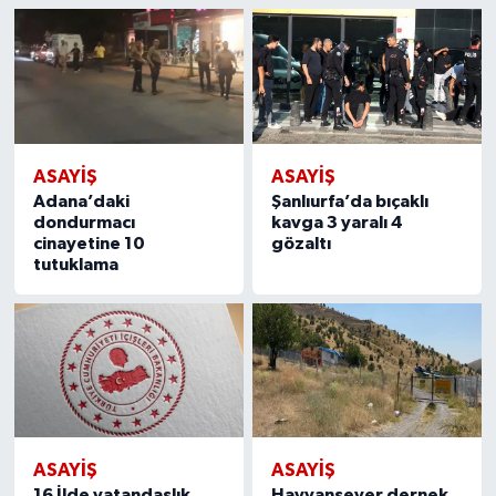
ASAYİŞ
ASAYİŞ
Adana’daki
Şanlıurfa’da bıçaklı
dondurmacı
kavga 3 yaralı 4
cinayetine 10
gözaltı
tutuklama
ASAYİŞ
ASAYİŞ
16 İlde vatandaşlık
Hayvansever dernek