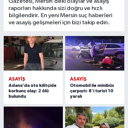
Gazetesi, Mersin'deki olaylar ve asayiş
raporları hakkında sizi doğru ve hızlı
bilgilendirir. En yeni Mersin suç haberleri
ve asayiş gelişmeleri için bizi takip edin.
ASAYİŞ
ASAYİŞ
Adana’da oto kilitçide
Otomobil ile minibüs
korkunç olay: 2 ölü
çarpıştı: 8'i turist 10
bulundu
yaralı