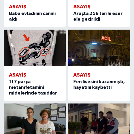
ASAYİŞ
ASAYİŞ
Baba evladının canını
Araçta 256 tarihi eser
aldı
ele geçirildi
ASAYİŞ
ASAYİŞ
117 parça
Fen lisesini kazanmıştı,
metamfetamini
hayatını kaybetti
midelerinde taşıdılar