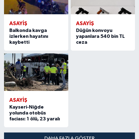
ASAYİŞ
ASAYİŞ
Balkonda kavga
Düğün konvoyu
izlerken hayatını
yapanlara 540 bin TL
kaybetti
ceza
ASAYİŞ
Kayseri-Niğde
yolunda otobüs
faciası: 1 ölü, 23 yaralı
DAHA FAZLA GÖSTER