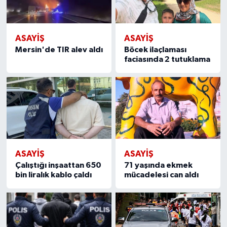
ASAYİŞ
ASAYİŞ
Mersin'de TIR alev aldı
Böcek ilaçlaması
faciasında 2 tutuklama
ASAYİŞ
ASAYİŞ
Çalıştığı inşaattan 650
71 yaşında ekmek
bin liralık kablo çaldı
mücadelesi can aldı