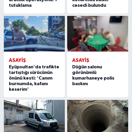
tutuklama
cesedi bulundu
ASAYİŞ
ASAYİŞ
Eyüpsultan'da trafikte
Düğün salonu
tartıştığı sürücünün
görünümlü
önünü kesti: 'Canım
kumarhaneye polis
burnumda, kafanı
baskını
keserim'