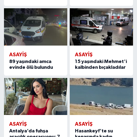
ASAYİŞ
ASAYİŞ
89 yaşındaki amca
15 yaşındaki Mehmet'i
evinde ölü bulundu
kalbinden bıçakladılar
ASAYİŞ
ASAYİŞ
Antalya’da fuhşa
Hasankeyf'te su
aracılık operasyonu: 7
kenarında kadın