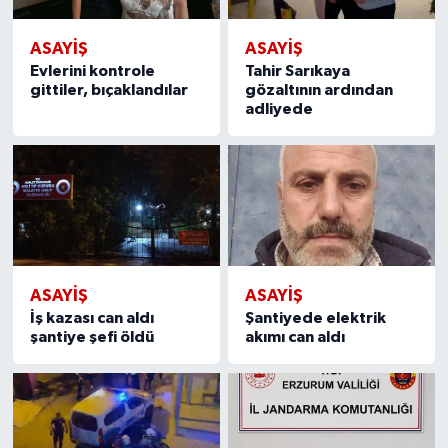
ASAYİŞ
ASAYİŞ
Evlerini kontrole
Tahir Sarıkaya
gittiler, bıçaklandılar
gözaltının ardından
adliyede
ASAYİŞ
ASAYİŞ
İş kazası can aldı
Şantiyede elektrik
şantiye şefi öldü
akımı can aldı