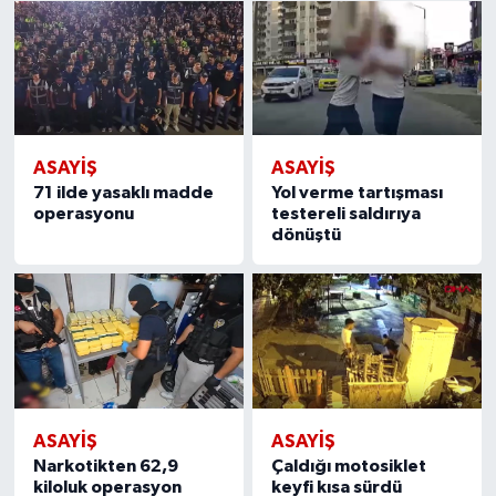
ASAYİŞ
ASAYİŞ
71 ilde yasaklı madde
Yol verme tartışması
operasyonu
testereli saldırıya
dönüştü
ASAYİŞ
ASAYİŞ
Narkotikten 62,9
Çaldığı motosiklet
kiloluk operasyon
keyfi kısa sürdü