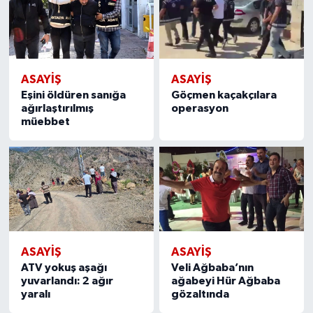
ASAYİŞ
ASAYİŞ
Eşini öldüren sanığa
Göçmen kaçakçılara
ağırlaştırılmış
operasyon
müebbet
ASAYİŞ
ASAYİŞ
ATV yokuş aşağı
Veli Ağbaba’nın
yuvarlandı: 2 ağır
ağabeyi Hür Ağbaba
yaralı
gözaltında