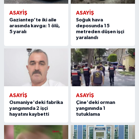
ASAYİŞ
ASAYİŞ
Gaziantep’te iki aile
Soğuk hava
arasında kavga: 1 ölü,
deposunda 15
5 yaralı
metreden düşen işçi
yaralandı
ASAYİŞ
ASAYİŞ
Osmaniye'deki fabrika
Çine'deki orman
yangınında 2 işçi
yangınında 1
hayatını kaybetti
tutuklama