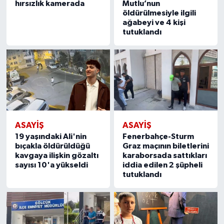
hırsızlık kamerada
Mutlu’nun
öldürülmesiyle ilgili
ağabeyi ve 4 kişi
tutuklandı
ASAYİŞ
ASAYİŞ
19 yaşındaki Ali'nin
Fenerbahçe-Sturm
bıçakla öldürüldüğü
Graz maçının biletlerini
kavgaya ilişkin gözaltı
karaborsada sattıkları
sayısı 10'a yükseldi
iddia edilen 2 şüpheli
tutuklandı