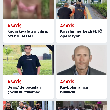
ASAYİŞ
ASAYİŞ
Kadın kıyafeti giydirip
Kırşehir merkezli FETÖ
özür dilettiler!
operasyonu
ASAYİŞ
ASAYİŞ
Deniz'de boğulan
Kaybolan amca
çocuk kurtulamadı
bulundu