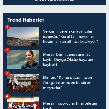
Trend Haberler
1
Vergisini veren karavancılar
isyanda: "Kural tanımayanlar
hepimizi zan altında bırakıyor"
2
Mersin basın camiasının acı
kaybı: Duygu Öksüz hayatını
kaybetti
3
Ekmen: "Kamu düzeninden
feragat etmeden bu süreç
meşrudur"
4
Mersinli sporcular final biletini
kaptı