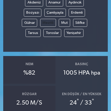
Akdeniz
Anamur
Aydıncık
Bozyazı
Çamlıyayla
Erdemli
Gülnar
Mezitli
Mut
Silifke
Tarsus
Toroslar
Yenişehir
NEM
BASINÇ
%82
1005 HPA
hpa
RÜZGAR
EN DÜŞÜK / EN YÜKSEK
°
°
2.50 M/S
24
/ 33