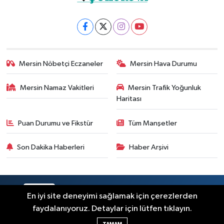
Mersin Nöbetçi Eczaneler
Mersin Hava Durumu
Mersin Namaz Vakitleri
Mersin Trafik Yoğunluk
Haritası
Puan Durumu ve Fikstür
Tüm Manşetler
Son Dakika Haberleri
Haber Arşivi
RSS
Copyright © 2025. Her hakkı saklıdır.
En iyi site deneyimi sağlamak için çerezlerden
faydalanıyoruz. Detaylar için lütfen tıklayın.
Haber Yazılımı:
TE Bilişim