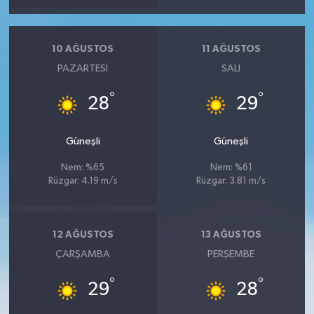
10 AĞUSTOS
11 AĞUSTOS
PAZARTESI
SALI
°
°
28
29
Güneşli
Güneşli
Nem: %65
Nem: %61
Rüzgar: 4.19 m/s
Rüzgar: 3.81 m/s
12 AĞUSTOS
13 AĞUSTOS
ÇARŞAMBA
PERŞEMBE
°
°
29
28