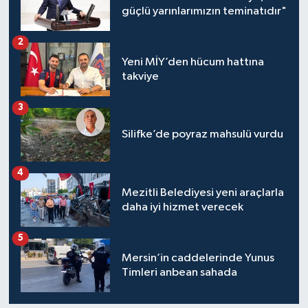
güçlü yarınlarımızın teminatıdır"
2
Yeni MİY’den hücum hattına
takviye
3
Silifke’de poyraz mahsulü vurdu
4
Mezitli Belediyesi yeni araçlarla
daha iyi hizmet verecek
5
Mersin’in caddelerinde Yunus
Timleri anbean sahada