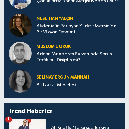
Çocuklarda Bahar Alerjisi Neden Olur?
NESLIHAN YALÇIN
Akdeniz’in Parlayan Yıldızı: Mersin’de
Bir Vizyon Devrimi
MÜSLÜM DORUK
Adnan Menderes Bulvarı’nda Sorun
Trafik mi, Disiplin mi?
SELINAY ERGÜN MANNAH
Bir Nazar Meselesi
Trend Haberler
1
Ali Kıratlı: "Terörsüz Türkiye,