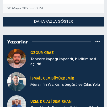
28 Mayıs 2025 - 00:24
DAHA FAZLA GÖSTER
Yazarlar
ÖZGÜR KIRAZ
Tencere kapağı kapandı, bildirim sesi
açıldı!
İSMAIL CEM BÜYÜKDEMIR
Mersin’in Yaz Kısırdöngüsü ve Çıkış Yolu
UZM. DR. ALI DEMİRHAN