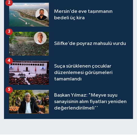
2
Mersin’de eve taşınmanın
bedeli üç kira
3
Silifke’de poyraz mahsulü vurdu
4
Suça sürüklenen çocuklar
düzenlemesi görüşmeleri
tamamlandı
5
Başkan Yılmaz: "Meyve suyu
sanayisinin alım fiyatları yeniden
değerlendirilmeli''