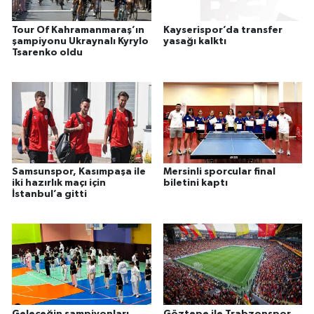
Tour Of Kahramanmaraş’ın
Kayserispor’da transfer
şampiyonu Ukraynalı Kyrylo
yasağı kalktı
Tsarenko oldu
Samsunspor, Kasımpaşa ile
Mersinli sporcular final
iki hazırlık maçı için
biletini kaptı
İstanbul’a gitti
Geleceğin şampiyonları
Göztepe ile Trabzonspor,