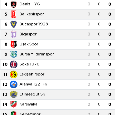
4
Denizli İYG
0
0
0
5
Balıkesirspor
0
0
0
6
Bucaspor 1928
0
0
0
7
Bigaspor
0
0
0
8
Uşak Spor
0
0
0
9
Bursa Yıldırımspor
0
0
0
10
Söke 1970
0
0
0
11
Eskişehirspor
0
0
0
12
Alanya 1221 FK
0
0
0
13
Etimesgut SK
0
0
0
14
Karsiyaka
0
0
0
15
Kepezspor
0
0
0