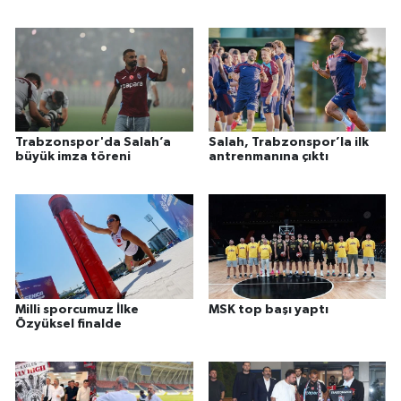
Trabzonspor'da Salah’a
Salah, Trabzonspor’la ilk
büyük imza töreni
antrenmanına çıktı
Milli sporcumuz İlke
MSK top başı yaptı
Özyüksel finalde