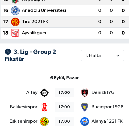
16
Anadolu Üniversitesi
0
0
0
17
Tire 2021 FK
0
0
0
18
Ayvalikgucu
0
0
0
3. Lig - Group 2
Fikstür
6 Eylül, Pazar
Altay
Denizli İYG
17:00
Balıkesirspor
Bucaspor 1928
17:00
Eskişehirspor
Alanya 1221 FK
17:00