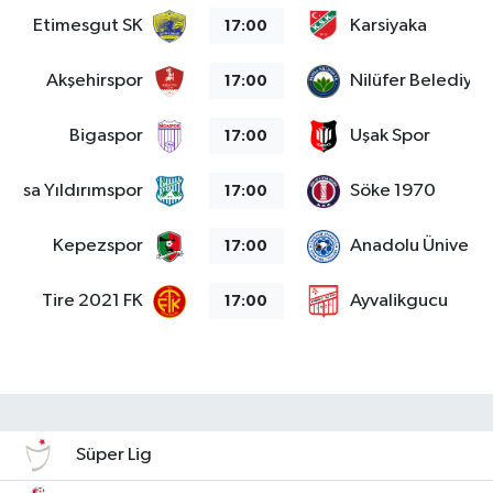
Etimesgut SK
Karsiyaka
17:00
Akşehirspor
Nilüfer Belediye
17:00
Bigaspor
Uşak Spor
17:00
Bursa Yıldırımspor
Söke 1970
17:00
Kepezspor
Anadolu Üniversit
17:00
Tire 2021 FK
Ayvalikgucu
17:00
Süper Lig