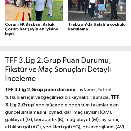
Çorum FK Başkanı Balçık:
Trabzon’da Salah’a coşkulu
Çorum her şeyin en iyisine
karşılama
layık
TFF 3.Lig 2.Grup Puan Durumu,
Fikstür ve Maç Sonuçları Detaylı
İnceleme
TFF 3.Lig 2.Grup puan durumu
sayfamız, futbol
TFF
tutkunları için vazgeçilmez bir kaynaktır. Burada,
3.Lig 2.Grup
'nde mücadele eden tüm takımların en
güncel sıralamasını, oynadıkları maç sayısını (OM),
galibiyet (G), beraberlik (B), mağlubiyet (M) sayılarını,
attıkları gol (AG), yedikleri gol (YG), gol averajlarını (AV)