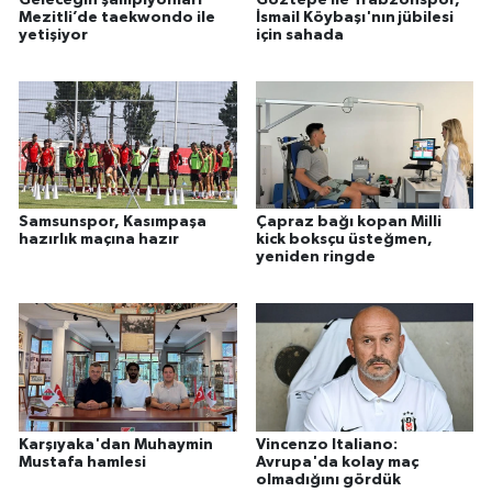
Mezitli’de taekwondo ile
İsmail Köybaşı'nın jübilesi
yetişiyor
için sahada
Samsunspor, Kasımpaşa
Çapraz bağı kopan Milli
hazırlık maçına hazır
kick boksçu üsteğmen,
yeniden ringde
Karşıyaka'dan Muhaymin
Vincenzo Italiano:
Mustafa hamlesi
Avrupa'da kolay maç
olmadığını gördük