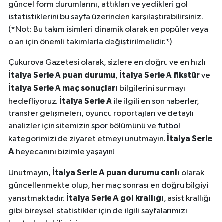
güncel form durumlarını, attıkları ve yedikleri gol
istatistiklerini bu sayfa üzerinden karşılaştırabilirsiniz.
(*Not: Bu takım isimleri dinamik olarak en popüler veya
o an için önemli takımlarla değiştirilmelidir.*)
Çukurova Gazetesi olarak, sizlere en doğru ve en hızlı
İtalya Serie A puan durumu
İtalya Serie A fikstür
,
ve
İtalya Serie A maç sonuçları
bilgilerini sunmayı
İtalya Serie A
hedefliyoruz.
ile ilgili en son haberler,
transfer gelişmeleri, oyuncu röportajları ve detaylı
analizler için sitemizin
spor
bölümünü ve
futbol
İtalya Serie
kategorimizi de ziyaret etmeyi unutmayın.
A
heyecanını bizimle yaşayın!
İtalya Serie A puan durumu canlı
Unutmayın,
olarak
güncellenmekte olup, her maç sonrası en doğru bilgiyi
İtalya Serie A gol krallığı
yansıtmaktadır.
, asist krallığı
gibi bireysel istatistikler için de ilgili sayfalarımızı