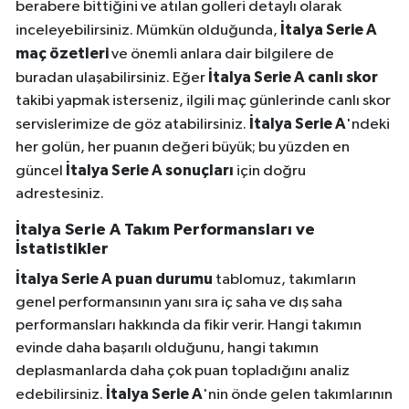
berabere bittiğini ve atılan golleri detaylı olarak
İtalya Serie A
inceleyebilirsiniz. Mümkün olduğunda,
maç özetleri
ve önemli anlara dair bilgilere de
İtalya Serie A canlı skor
buradan ulaşabilirsiniz. Eğer
takibi yapmak isterseniz, ilgili maç günlerinde canlı skor
İtalya Serie A
servislerimize de göz atabilirsiniz.
'ndeki
her golün, her puanın değeri büyük; bu yüzden en
İtalya Serie A sonuçları
güncel
için doğru
adrestesiniz.
İtalya Serie A Takım Performansları ve
İstatistikler
İtalya Serie A puan durumu
tablomuz, takımların
genel performansının yanı sıra iç saha ve dış saha
performansları hakkında da fikir verir. Hangi takımın
evinde daha başarılı olduğunu, hangi takımın
deplasmanlarda daha çok puan topladığını analiz
İtalya Serie A
edebilirsiniz.
'nin önde gelen takımlarının