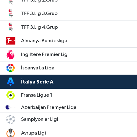
TFF 3.Lig 2.Grup
TFF 3.Lig 3.Grup
TFF 3.Lig 4.Grup
Almanya Bundesliga
İngiltere Premier Lig
İspanya La Liga
İtalya Serie A
Fransa Ligue 1
Azerbaijan Premyer Liqa
Şampiyonlar Ligi
Avrupa Ligi