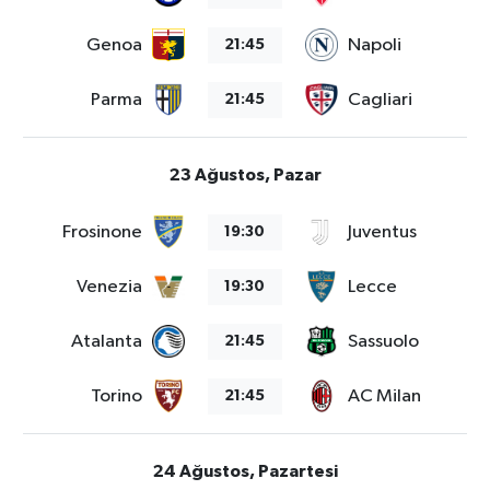
Genoa
Napoli
21:45
Parma
Cagliari
21:45
23 Ağustos, Pazar
Frosinone
Juventus
19:30
Venezia
Lecce
19:30
Atalanta
Sassuolo
21:45
Torino
AC Milan
21:45
24 Ağustos, Pazartesi