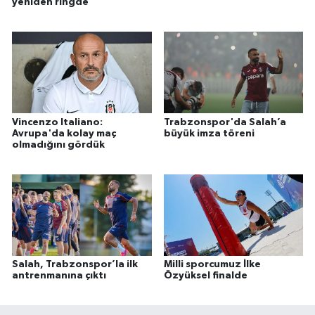
yeniden ringde
Vincenzo Italiano:
Trabzonspor'da Salah’a
Avrupa'da kolay maç
büyük imza töreni
olmadığını gördük
Salah, Trabzonspor’la ilk
Milli sporcumuz İlke
antrenmanına çıktı
Özyüksel finalde