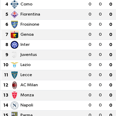
4
Como
0
0
0
5
Fiorentina
0
0
0
6
Frosinone
0
0
0
7
Genoa
0
0
0
8
Inter
0
0
0
9
Juventus
0
0
0
10
Lazio
0
0
0
11
Lecce
0
0
0
12
AC Milan
0
0
0
13
Monza
0
0
0
14
Napoli
0
0
0
15
Parma
0
0
0