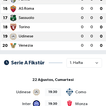
16
AS Roma
0
0
0
17
Sassuolo
0
0
0
18
Torino
0
0
0
19
Udinese
0
0
0
20
Venezia
0
0
0
Serie A Fikstür
22 Ağustos, Cumartesi
Udinese
Como
19:30
Inter
Monza
19:30