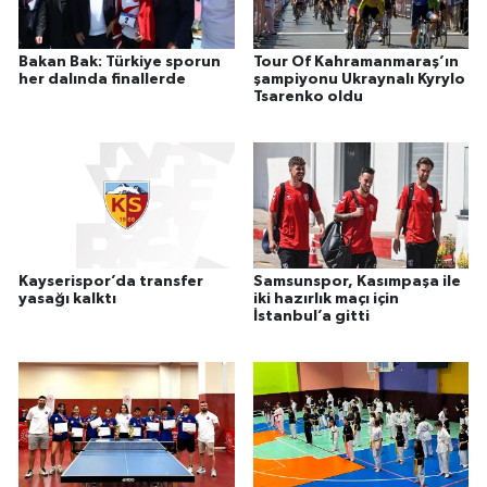
Bakan Bak: Türkiye sporun
Tour Of Kahramanmaraş’ın
her dalında finallerde
şampiyonu Ukraynalı Kyrylo
Tsarenko oldu
Kayserispor’da transfer
Samsunspor, Kasımpaşa ile
yasağı kalktı
iki hazırlık maçı için
İstanbul’a gitti