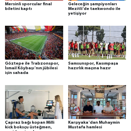
Mersinli sporcular final
Geleceğin şampiyonları
biletini kaptı
Mezitli’de taekwondo ile
yetişiyor
Göztepe ile Trabzonspor,
Samsunspor, Kasımpaşa
İsmail Köybaşı'nın jübilesi
hazırlık maçına hazır
için sahada
Çapraz bağı kopan Milli
Karşıyaka'dan Muhaymin
kick boksçu üsteğmen,
Mustafa hamlesi