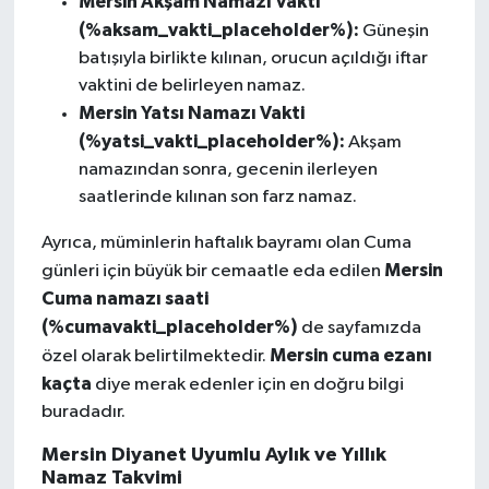
Mersin Akşam Namazı Vakti
(%aksam_vakti_placeholder%):
Güneşin
batışıyla birlikte kılınan, orucun açıldığı iftar
vaktini de belirleyen namaz.
Mersin Yatsı Namazı Vakti
(%yatsi_vakti_placeholder%):
Akşam
namazından sonra, gecenin ilerleyen
saatlerinde kılınan son farz namaz.
Ayrıca, müminlerin haftalık bayramı olan Cuma
Mersin
günleri için büyük bir cemaatle eda edilen
Cuma namazı saati
(%cumavakti_placeholder%)
de sayfamızda
Mersin cuma ezanı
özel olarak belirtilmektedir.
kaçta
diye merak edenler için en doğru bilgi
buradadır.
Mersin Diyanet Uyumlu Aylık ve Yıllık
Namaz Takvimi