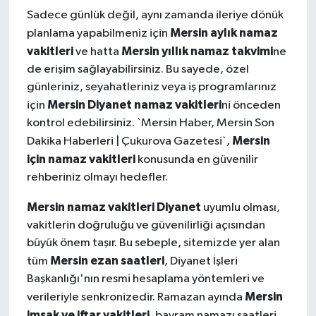
Sadece günlük değil, aynı zamanda ileriye dönük
Mersin aylık namaz
planlama yapabilmeniz için
vakitleri
Mersin yıllık namaz takvimi
ve hatta
ne
de erişim sağlayabilirsiniz. Bu sayede, özel
günleriniz, seyahatleriniz veya iş programlarınız
Mersin Diyanet namaz vakitleri
için
ni önceden
kontrol edebilirsiniz. `Mersin Haber, Mersin Son
Mersin
Dakika Haberleri | Çukurova Gazetesi`,
için namaz vakitleri
konusunda en güvenilir
rehberiniz olmayı hedefler.
Mersin namaz vakitleri Diyanet
uyumlu olması,
vakitlerin doğruluğu ve güvenilirliği açısından
büyük önem taşır. Bu sebeple, sitemizde yer alan
Mersin ezan saatleri
tüm
, Diyanet İşleri
Başkanlığı'nın resmi hesaplama yöntemleri ve
Mersin
verileriyle senkronizedir. Ramazan ayında
imsak ve iftar vakitleri
, bayram namazı saatleri