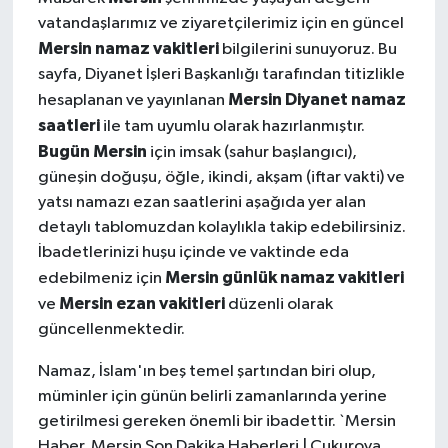
vatandaşlarımız ve ziyaretçilerimiz için en güncel
Mersin namaz vakitleri
bilgilerini sunuyoruz. Bu
sayfa, Diyanet İşleri Başkanlığı tarafından titizlikle
Mersin Diyanet namaz
hesaplanan ve yayınlanan
saatleri
ile tam uyumlu olarak hazırlanmıştır.
Bugün Mersin
için imsak (sahur başlangıcı),
güneşin doğuşu, öğle, ikindi, akşam (iftar vakti) ve
yatsı namazı ezan saatlerini aşağıda yer alan
detaylı tablomuzdan kolaylıkla takip edebilirsiniz.
İbadetlerinizi huşu içinde ve vaktinde eda
Mersin günlük namaz vakitleri
edebilmeniz için
Mersin ezan vakitleri
ve
düzenli olarak
güncellenmektedir.
Namaz, İslam'ın beş temel şartından biri olup,
müminler için günün belirli zamanlarında yerine
getirilmesi gereken önemli bir ibadettir. `Mersin
Haber, Mersin Son Dakika Haberleri | Çukurova