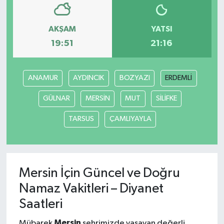
AKŞAM
YATSI
19:51
21:16
ANAMUR
AYDINCIK
BOZYAZI
ERDEMLİ
GÜLNAR
MERSİN
MUT
SİLİFKE
TARSUS
ÇAMLIYAYLA
Mersin İçin Güncel ve Doğru
Namaz Vakitleri – Diyanet
Saatleri
Mersin
Mübarek
şehrimizde yaşayan değerli