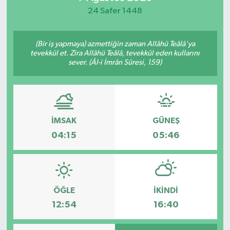
24 Safer 1448
(Bir iş yapmaya) azmettiğin zaman Allâhü Teâlâ'ya
tevekkül et. Zira Allâhü Teâlâ, tevekkül eden kullarını
sever. (Âl-i İmrân Sûresi, 159)
İMSAK
GÜNEŞ
04:15
05:46
ÖĞLE
İKINDI
12:54
16:40