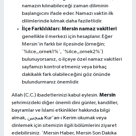
namazın kılınabileceği zaman diliminin
başlangıcını ifade eder. Namazı vaktin ilk
dilimlerinde kılmak daha faziletlidir.
İlçe Farklılıkları:
Mersin namaz vakitleri
genellikle il merkezi için hesaplanır. Eğer
Mersin'in farklı bir ilçesinde (örneğin;
`%ilce_ornek1%`, `%ilce_ornek2%`)
bulunuyorsanız, o ilçeye özel namaz vakitleri
sayfamızı kontrol etmeniz veya birkaç
dakikalık fark olabileceğini göz önünde
bulundurmanız önemlidir.
Mersin
Allah (C.C.) ibadetlerinizi kabul eylesin.
şehrimizdeki diğer önemli dini günler, kandiller,
bayramlar ve İslami etkinlikler hakkında bilgi
almak, همچنین
Kur'an-ı Kerim
okumak veya
dinlemek için sitemizin ilgili bölümlerini ziyaret
edebilirsiniz. `Mersin Haber, Mersin Son Dakika