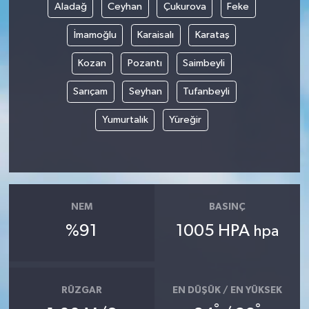
Aladağ
Ceyhan
Çukurova
Feke
İmamoğlu
Karaisalı
Karataş
Kozan
Pozantı
Saimbeyli
Sarıçam
Seyhan
Tufanbeyli
Yumurtalık
Yüreğir
NEM
BASINÇ
%91
1005 HPA
hpa
RÜZGAR
EN DÜŞÜK / EN YÜKSEK
°
°