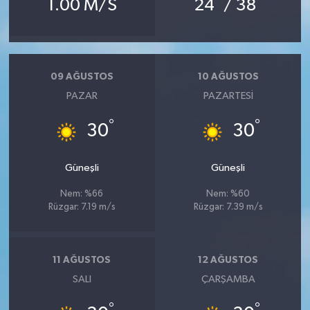
1.00 M/S
24
/ 38
09 AĞUSTOS
10 AĞUSTOS
PAZAR
PAZARTESI
°
°
30
30
Güneşli
Güneşli
Nem: %66
Nem: %60
Rüzgar: 7.19 m/s
Rüzgar: 7.39 m/s
11 AĞUSTOS
12 AĞUSTOS
SALI
ÇARŞAMBA
°
°