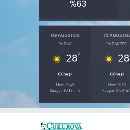
%63
09 AĞUSTOS
10 AĞUSTO
PAZAR
PAZARTESI
°
28
28
Güneşli
Güneşli
Nem: %45
Nem: %52
Rüzgar: 10.19 m/s
Rüzgar: 9.89 m/