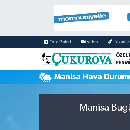
Mersin Nöbetçi Eczaneler
Mersin Hava Durumu
Foto Galeri
Video
Yazarlar
Mersin Namaz Vakitleri
ÖZEL
RESMİ
Mersin Trafik Yoğunluk Haritası
Manisa Hava Durum
Süper Lig Puan Durumu ve Fikstür
Tüm Manşetler
Manisa Bugü
Son Dakika Haberleri
Haber Arşivi