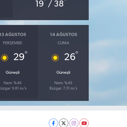
°
°
19
/ 38
13 AĞUSTOS
14 AĞUSTOS
PERŞEMBE
CUMA
°
°
29
26
Güneşli
Güneşli
Nem: %46
Nem: %49
Rüzgar: 9.81 m/s
Rüzgar: 7.31 m/s