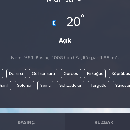
°
20
Açık
Nem: %63, Basınç: 1008 hpa hPa, Rüzgar: 1.89 m/s
r
Demirci
Gölmarmara
Gördes
Kırkağaç
Köprübaş
hanlı
Selendi
Soma
Şehzadeler
Turgutlu
Yunuse
BASINÇ
RÜZGAR