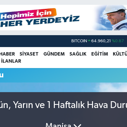
BITCOIN
64.960,21
%0.87
DOLAR
47,7436
%0.18
 HABER
SİYASET
GÜNDEM
SAĞLIK
EĞİTİM
KÜLT
 İLANLAR
EURO
55,2510
%0.32
STERLİN
64,4811
%0.38
u
GRAM ALTIN
6660.55
%0.03
BİST100
13.779
%-14
n, Yarın ve 1 Haftalık Hava Du
Manisa