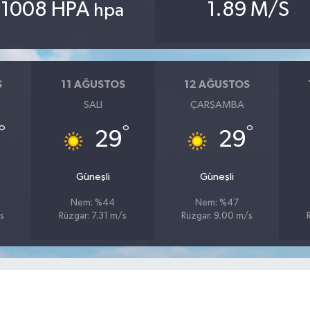
1008 HPA
1.89 M/S
hpa
S
11 AĞUSTOS
12 AĞUSTOS
SALI
ÇARŞAMBA
°
°
°
29
29
Güneşli
Güneşli
Nem: %44
Nem: %47
s
Rüzgar: 7.31 m/s
Rüzgar: 9.00 m/s