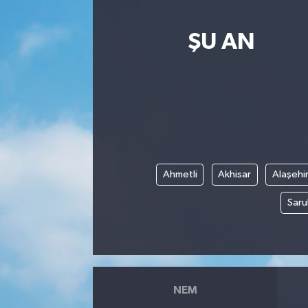
ŞU AN
Ahmetli
Akhisar
Alaşehi
Saru
NEM