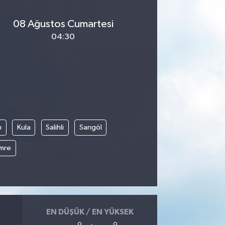
08 Ağustos Cumartesi
04:30
ı
Kula
Salihli
Sarıgöl
mre
EN DÜŞÜK / EN YÜKSEK