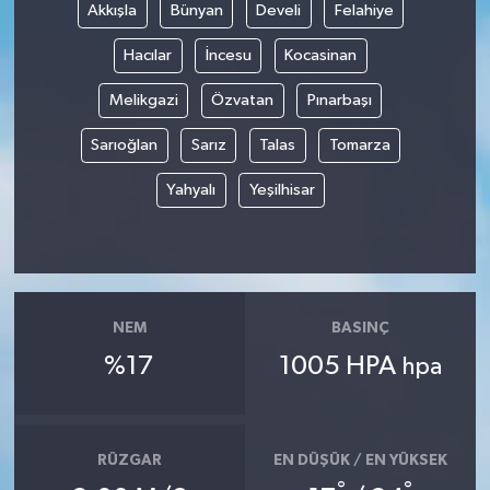
Akkışla
Bünyan
Develi
Felahiye
Hacılar
İncesu
Kocasinan
Melikgazi
Özvatan
Pınarbaşı
Sarıoğlan
Sarız
Talas
Tomarza
Yahyalı
Yeşilhisar
NEM
BASINÇ
%17
1005 HPA
hpa
RÜZGAR
EN DÜŞÜK / EN YÜKSEK
°
°