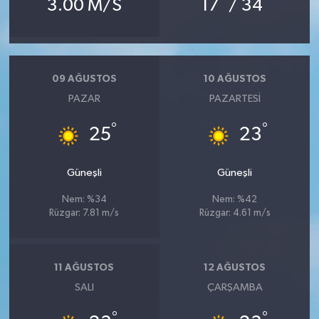
3.00 M/S
17
/ 34
09 AĞUSTOS
10 AĞUSTOS
PAZAR
PAZARTESI
°
°
25
23
Güneşli
Güneşli
Nem: %34
Nem: %42
Rüzgar: 7.81 m/s
Rüzgar: 4.61 m/s
11 AĞUSTOS
12 AĞUSTOS
SALI
ÇARŞAMBA
°
°