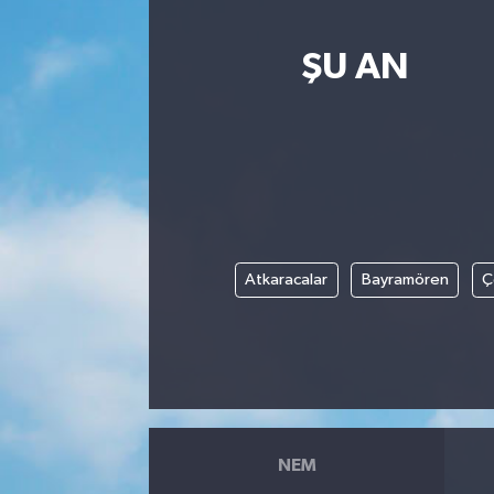
ŞU AN
Atkaracalar
Bayramören
Ç
NEM