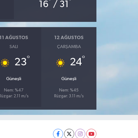
°
°
16
/ 31
11 AĞUSTOS
12 AĞUSTOS
SALI
ÇARŞAMBA
°
°
23
24
Güneşli
Güneşli
Nem: %47
Nem: %45
Rüzgar: 2.11 m/s
Rüzgar: 3.11 m/s