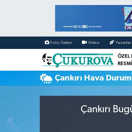
Mersin Nöbetçi Eczaneler
Mersin Hava Durumu
Foto Galeri
Video
Yazarlar
Mersin Namaz Vakitleri
ÖZEL
RESMİ
Mersin Trafik Yoğunluk Haritası
Çankırı Hava Durum
Süper Lig Puan Durumu ve Fikstür
Tüm Manşetler
Çankırı Bug
Son Dakika Haberleri
Haber Arşivi