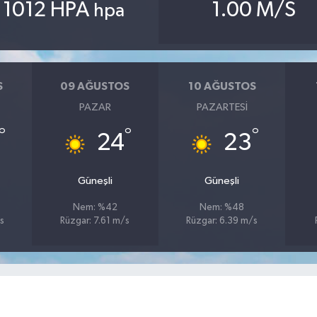
1012 HPA
1.00 M/S
hpa
S
09 AĞUSTOS
10 AĞUSTOS
PAZAR
PAZARTESI
°
°
°
24
23
Güneşli
Güneşli
Nem: %42
Nem: %48
s
Rüzgar: 7.61 m/s
Rüzgar: 6.39 m/s