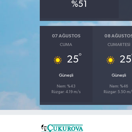
%51
07 AĞUSTOS
08 AĞUSTO
CUMA
CUMARTESI
°
25
25
Güneşli
Güneşli
Nem: %43
Nem: %46
Rüzgar: 4.19 m/s
Rüzgar: 5.50 m/