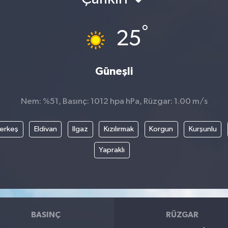
°
25
Güneşli
Nem: %51, Basınç: 1012 hpa hPa, Rüzgar: 1.00 m/s
erkeş
Eldivan
Ilgaz
Kızılırmak
Korgun
Kurşunlu
Yapraklı
BASINÇ
RÜZGAR