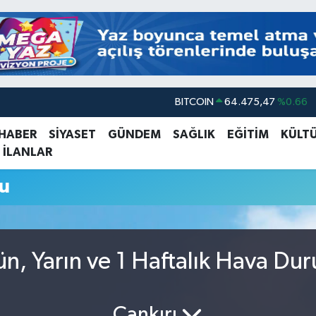
BITCOIN
64.475,47
%0.66
DOLAR
47,5986
%0.06
 HABER
SİYASET
GÜNDEM
SAĞLIK
EĞİTİM
KÜLT
 İLANLAR
EURO
55,0700
%0.1
STERLİN
64,2438
%0.21
u
GRAM ALTIN
6518.23
%0.39
BİST100
13.703
%0
ün, Yarın ve 1 Haftalık Hava Du
Çankırı