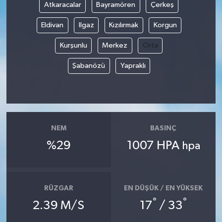
Atkaracalar
Bayramören
Çerkeş
Eldivan
Ilgaz
Kızılırmak
Korgun
Kurşunlu
Merkez
Orta
Şabanözü
Yapraklı
NEM
BASINÇ
%29
1007 HPA
hpa
RÜZGAR
EN DÜŞÜK / EN YÜKSEK
°
°
2.39 M/S
17
/ 33