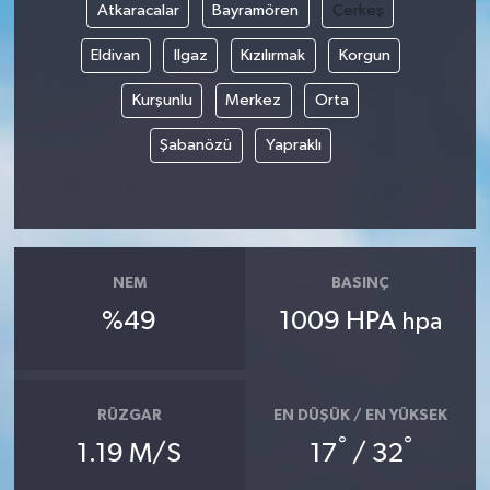
Atkaracalar
Bayramören
Çerkeş
Eldivan
Ilgaz
Kızılırmak
Korgun
Kurşunlu
Merkez
Orta
Şabanözü
Yapraklı
NEM
BASINÇ
%49
1009 HPA
hpa
RÜZGAR
EN DÜŞÜK / EN YÜKSEK
°
°
1.19 M/S
17
/ 32