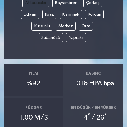
Atkaracalar
Bayramören
Çerkeş
Eldivan
Ilgaz
Kızılırmak
Korgun
Kurşunlu
Merkez
Orta
Şabanözü
Yapraklı
NEM
BASINÇ
%92
1016 HPA
hpa
RÜZGAR
EN DÜŞÜK / EN YÜKSEK
°
°
1.00 M/S
14
/ 26