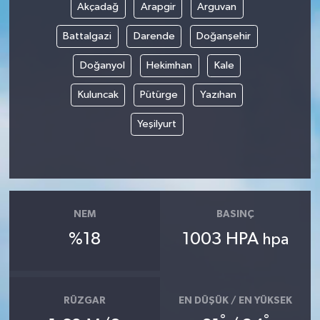
Akçadağ
Arapgir
Arguvan
Battalgazi
Darende
Doğanşehir
Doğanyol
Hekimhan
Kale
Kuluncak
Pütürge
Yazıhan
Yeşilyurt
NEM
BASINÇ
%18
1003 HPA
hpa
RÜZGAR
EN DÜŞÜK / EN YÜKSEK
°
°