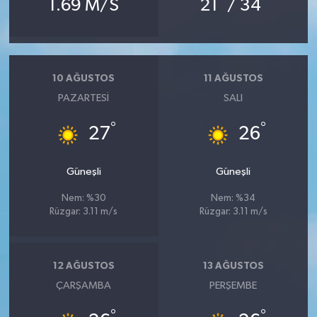
1.69 M/S
21
/ 34
10 AĞUSTOS
11 AĞUSTOS
PAZARTESI
SALI
°
°
27
26
Güneşli
Güneşli
Nem: %30
Nem: %34
Rüzgar: 3.11 m/s
Rüzgar: 3.11 m/s
12 AĞUSTOS
13 AĞUSTOS
ÇARŞAMBA
PERŞEMBE
°
°