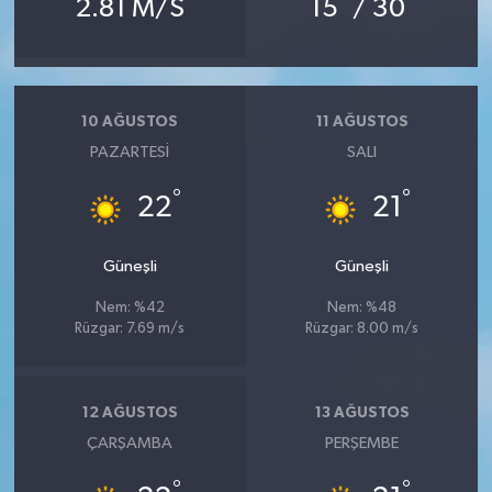
2.81 M/S
15
/ 30
10 AĞUSTOS
11 AĞUSTOS
PAZARTESI
SALI
°
°
22
21
Güneşli
Güneşli
Nem: %42
Nem: %48
Rüzgar: 7.69 m/s
Rüzgar: 8.00 m/s
12 AĞUSTOS
13 AĞUSTOS
ÇARŞAMBA
PERŞEMBE
°
°