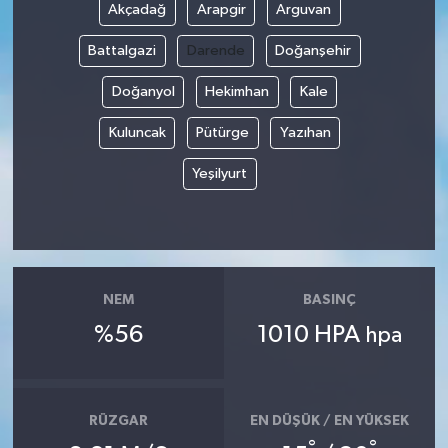
Akçadağ
Arapgir
Arguvan
Battalgazi
Darende
Doğanşehir
Doğanyol
Hekimhan
Kale
Kuluncak
Pütürge
Yazıhan
Yeşilyurt
NEM
BASINÇ
%56
1010 HPA
hpa
RÜZGAR
EN DÜŞÜK / EN YÜKSEK
°
°