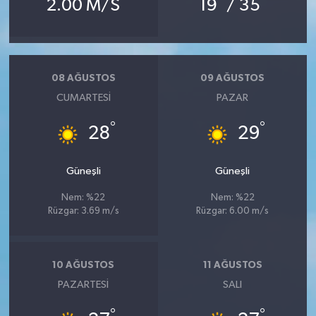
2.00 M/S
19
/ 35
08 AĞUSTOS
09 AĞUSTOS
CUMARTESI
PAZAR
°
°
28
29
Güneşli
Güneşli
Nem: %22
Nem: %22
Rüzgar: 3.69 m/s
Rüzgar: 6.00 m/s
10 AĞUSTOS
11 AĞUSTOS
PAZARTESI
SALI
°
°