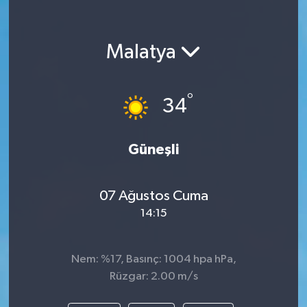
Malatya
°
34
Güneşli
07 Ağustos Cuma
14:15
Nem: %17, Basınç: 1004 hpa hPa,
Rüzgar: 2.00 m/s