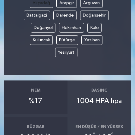
Akçadağ
Arapgir
Arguvan
Battalgazi
Darende
Doğanşehir
Doğanyol
Hekimhan
Kale
Kuluncak
Pütürge
Yazıhan
Yeşilyurt
NEM
BASINÇ
%17
1004 HPA
hpa
RÜZGAR
EN DÜŞÜK / EN YÜKSEK
°
°