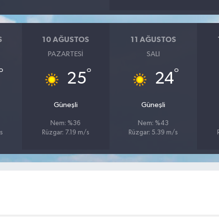
S
10 AĞUSTOS
11 AĞUSTOS
PAZARTESI
SALI
°
°
°
25
24
Güneşli
Güneşli
Nem: %36
Nem: %43
s
Rüzgar: 7.19 m/s
Rüzgar: 5.39 m/s