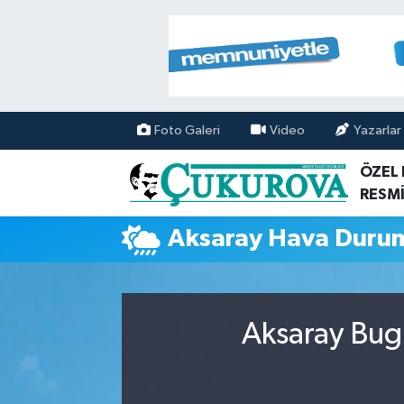
Mersin Nöbetçi Eczaneler
Mersin Hava Durumu
Foto Galeri
Video
Yazarlar
Mersin Namaz Vakitleri
ÖZEL
RESMİ
Mersin Trafik Yoğunluk Haritası
Aksaray Hava Duru
Süper Lig Puan Durumu ve Fikstür
Tüm Manşetler
Aksaray Bugü
Son Dakika Haberleri
Haber Arşivi