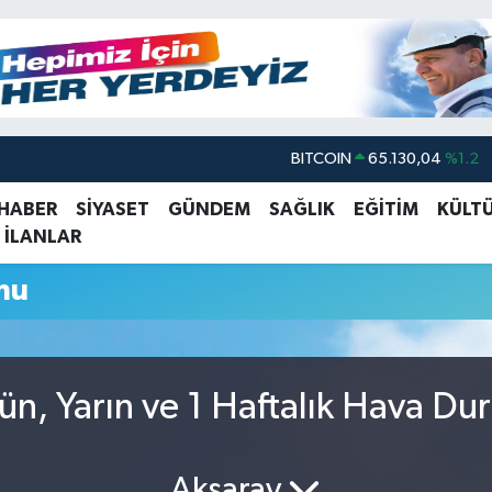
BITCOIN
65.130,04
%1.2
DOLAR
47,7106
%0.17
 HABER
SİYASET
GÜNDEM
SAĞLIK
EĞİTİM
KÜLT
 İLANLAR
EURO
55,1652
%0.27
STERLİN
64,4046
%0.35
mu
GRAM ALTIN
6618.49
%2.12
BİST100
13.773
%-19
n, Yarın ve 1 Haftalık Hava D
Aksaray