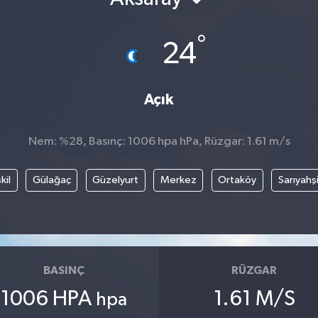
°
24
Açık
Nem: %28, Basınç: 1006 hpa hPa, Rüzgar: 1.61 m/s
kil
Gülağaç
Güzelyurt
Merkez
Ortaköy
Sarıyahş
BASINÇ
RÜZGAR
1006 HPA
1.61 M/S
hpa