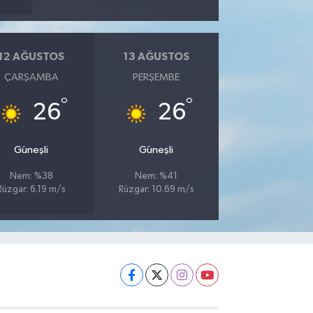
12 AĞUSTOS
13 AĞUSTOS
ÇARŞAMBA
PERŞEMBE
°
°
26
26
Güneşli
Güneşli
Nem: %38
Nem: %41
Rüzgar: 6.19 m/s
Rüzgar: 10.69 m/s