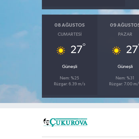
08 AĞUSTOS
09 AĞUSTO
CUMARTESI
PAZAR
°
27
27
Güneşli
Güneşli
Nem: %25
Nem: %31
Rüzgar: 6.39 m/s
Rüzgar: 7.00 m/