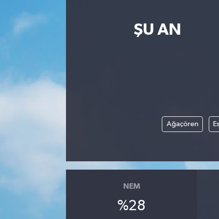
ŞU AN
Ağaçören
Es
NEM
%28