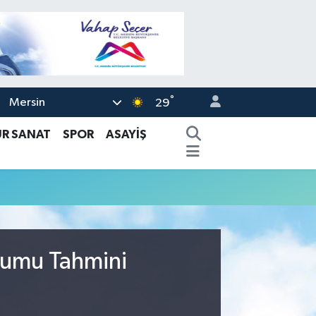
°
Mersin
29
ÜR SANAT
SPOR
ASAYİŞ
urumu Tahmini