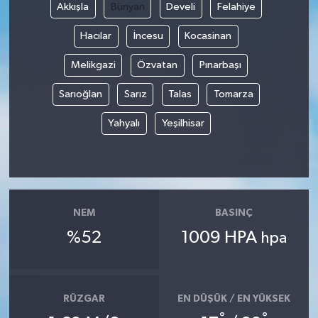
Akkışla
Bünyan
Develi
Felahiye
Hacılar
İncesu
Kocasinan
Melikgazi
Özvatan
Pınarbaşı
Sarıoğlan
Sarız
Talas
Tomarza
Yahyalı
Yeşilhisar
NEM
BASINÇ
%52
1009 HPA
hpa
RÜZGAR
EN DÜŞÜK / EN YÜKSEK
°
°