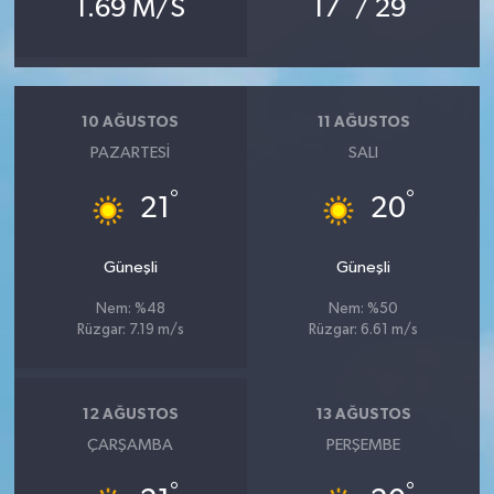
1.69 M/S
17
/ 29
10 AĞUSTOS
11 AĞUSTOS
PAZARTESI
SALI
°
°
21
20
Güneşli
Güneşli
Nem: %48
Nem: %50
Rüzgar: 7.19 m/s
Rüzgar: 6.61 m/s
12 AĞUSTOS
13 AĞUSTOS
ÇARŞAMBA
PERŞEMBE
°
°