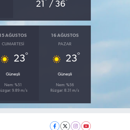
°
°
21
/ 36
15 AĞUSTOS
16 AĞUSTOS
CUMARTESI
PAZAR
°
°
23
23
Güneşli
Güneşli
Nem: %51
Nem: %56
Rüzgar: 9.89 m/s
Rüzgar: 8.31 m/s