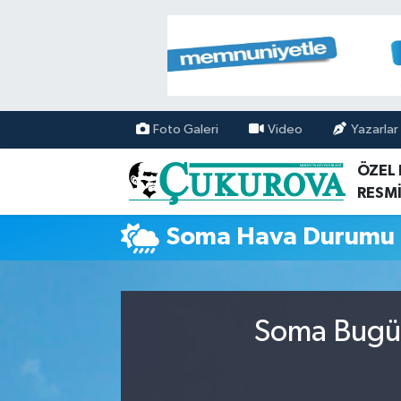
Mersin Nöbetçi Eczaneler
Mersin Hava Durumu
Foto Galeri
Video
Yazarlar
Mersin Namaz Vakitleri
ÖZEL
RESMİ
Mersin Trafik Yoğunluk Haritası
Soma Hava Durumu
Süper Lig Puan Durumu ve Fikstür
Tüm Manşetler
Soma Bugün
Son Dakika Haberleri
Haber Arşivi