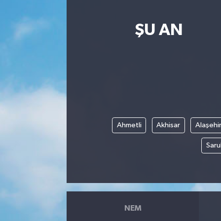
ŞU AN
Ahmetli
Akhisar
Alaşehi
Saru
NEM