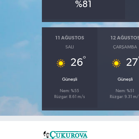
%81
11 AĞUSTOS
12 AĞUSTO
SALI
ÇARŞAMBA
°
26
27
Güneşli
Güneşli
Nem: %55
Nem: %51
Rüzgar: 8.61 m/s
Rüzgar: 9.31 m/