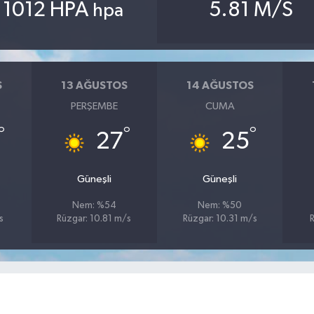
1012 HPA
5.81 M/S
hpa
S
13 AĞUSTOS
14 AĞUSTOS
PERŞEMBE
CUMA
°
°
°
27
25
Güneşli
Güneşli
Nem: %54
Nem: %50
s
Rüzgar: 10.81 m/s
Rüzgar: 10.31 m/s