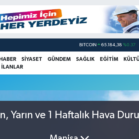
BITCOIN
65.184,38
%0.37
DOLAR
47,7239
%0.01
 HABER
SİYASET
GÜNDEM
SAĞLIK
EĞİTİM
KÜLT
 İLANLAR
EURO
55,1823
%-0.06
STERLİN
64,4329
%-0.02
GRAM ALTIN
6664.02
%0.05
BİST100
13.779
%-14
, Yarın ve 1 Haftalık Hava Dur
Manisa