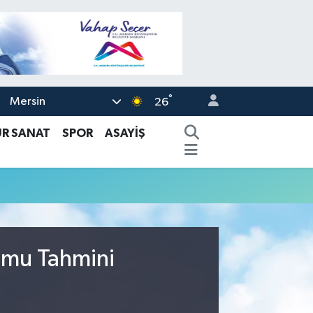
°
Mersin
26
ÜR SANAT
SPOR
ASAYİŞ
umu Tahmini