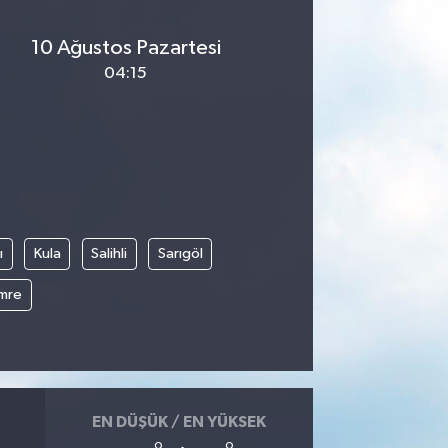
10 Ağustos Pazartesi
04:15
ı
Kula
Salihli
Sarıgöl
mre
EN DÜŞÜK / EN YÜKSEK