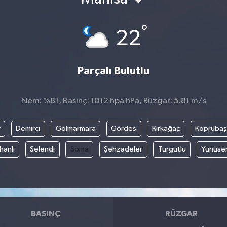
°
22
Parçalı Bulutlu
Nem: %81, Basınç: 1012 hpa hPa, Rüzgar: 5.81 m/s
r
Demirci
Gölmarmara
Gördes
Kırkağaç
Köprübaş
hanlı
Selendi
Soma
Şehzadeler
Turgutlu
Yunuse
BASINÇ
RÜZGAR