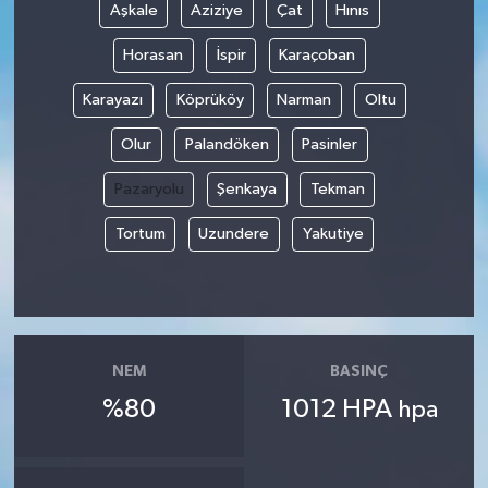
Aşkale
Aziziye
Çat
Hınıs
Horasan
İspir
Karaçoban
Karayazı
Köprüköy
Narman
Oltu
Olur
Palandöken
Pasinler
Pazaryolu
Şenkaya
Tekman
Tortum
Uzundere
Yakutiye
NEM
BASINÇ
%80
1012 HPA
hpa