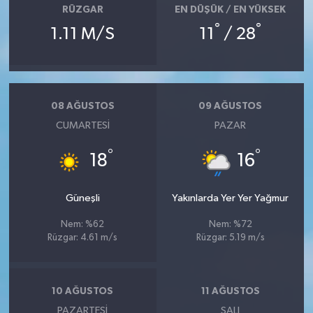
RÜZGAR
EN DÜŞÜK / EN YÜKSEK
°
°
1.11 M/S
11
/ 28
08 AĞUSTOS
09 AĞUSTOS
CUMARTESI
PAZAR
°
°
18
16
Güneşli
Yakınlarda Yer Yer Yağmur
Nem: %62
Nem: %72
Rüzgar: 4.61 m/s
Rüzgar: 5.19 m/s
10 AĞUSTOS
11 AĞUSTOS
PAZARTESI
SALI