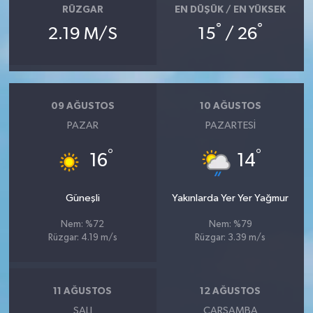
RÜZGAR
EN DÜŞÜK / EN YÜKSEK
°
°
2.19 M/S
15
/ 26
09 AĞUSTOS
10 AĞUSTOS
PAZAR
PAZARTESI
°
°
16
14
Güneşli
Yakınlarda Yer Yer Yağmur
Nem: %72
Nem: %79
Rüzgar: 4.19 m/s
Rüzgar: 3.39 m/s
11 AĞUSTOS
12 AĞUSTOS
SALI
ÇARŞAMBA