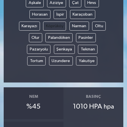
Aşkale
Aziziye
Çat
Hınıs
Horasan
İspir
Karaçoban
Karayazı
Köprüköy
Narman
Oltu
Olur
Palandöken
Pasinler
Pazaryolu
Şenkaya
Tekman
Tortum
Uzundere
Yakutiye
NEM
BASINÇ
%45
1010 HPA
hpa