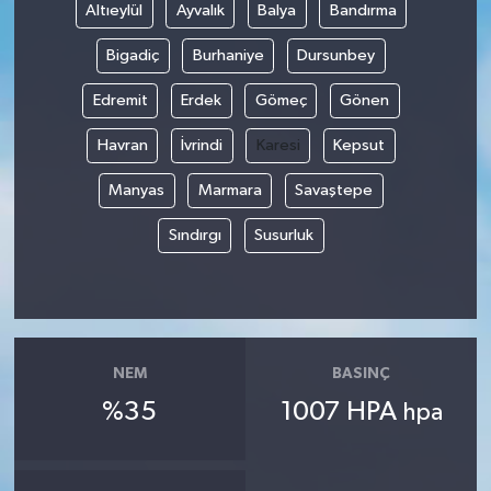
Altıeylül
Ayvalık
Balya
Bandırma
Bigadiç
Burhaniye
Dursunbey
Edremit
Erdek
Gömeç
Gönen
Havran
İvrindi
Karesi
Kepsut
Manyas
Marmara
Savaştepe
Sındırgı
Susurluk
NEM
BASINÇ
%35
1007 HPA
hpa