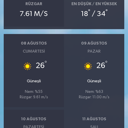
RÜZGAR
EN DÜŞÜK / EN YÜKSEK
°
°
7.61 M/S
18
/ 34
08 AĞUSTOS
09 AĞUSTOS
CUMARTESI
PAZAR
°
°
26
26
Güneşli
Güneşli
Nem: %55
Nem: %63
Rüzgar: 9.61 m/s
Rüzgar: 11.00 m/s
10 AĞUSTOS
11 AĞUSTOS
PAZARTESI
SALI