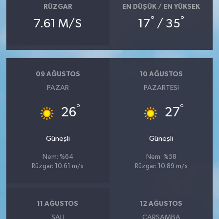
RÜZGAR
EN DÜŞÜK / EN YÜKSEK
°
°
7.61 M/S
17
/ 35
09 AĞUSTOS
10 AĞUSTOS
PAZAR
PAZARTESI
°
°
26
27
Güneşli
Güneşli
Nem: %64
Nem: %58
Rüzgar: 10.61 m/s
Rüzgar: 10.89 m/s
11 AĞUSTOS
12 AĞUSTOS
SALI
ÇARŞAMBA