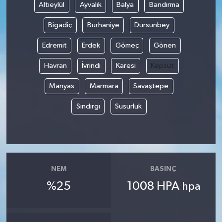
Altıeylül
Ayvalık
Balya
Bandırma
Bigadiç
Burhaniye
Dursunbey
Edremit
Erdek
Gömeç
Gönen
Havran
İvrindi
Karesi
Kepsut
Manyas
Marmara
Savaştepe
Sındırgı
Susurluk
NEM
BASINÇ
%25
1008 HPA
hpa