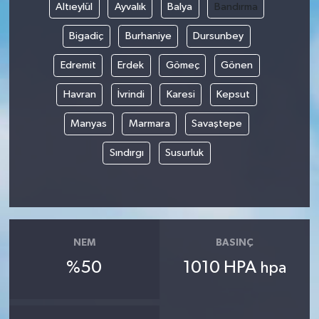
Altıeylül
Ayvalık
Balya
Bandırma
Bigadiç
Burhaniye
Dursunbey
Edremit
Erdek
Gömeç
Gönen
Havran
İvrindi
Karesi
Kepsut
Manyas
Marmara
Savaştepe
Sındırgı
Susurluk
NEM
BASINÇ
%50
1010 HPA
hpa