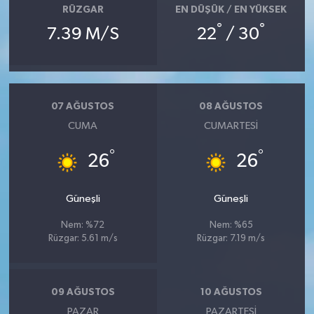
RÜZGAR
EN DÜŞÜK / EN YÜKSEK
°
°
7.39 M/S
22
/ 30
07 AĞUSTOS
08 AĞUSTOS
CUMA
CUMARTESI
°
°
26
26
Güneşli
Güneşli
Nem: %72
Nem: %65
Rüzgar: 5.61 m/s
Rüzgar: 7.19 m/s
09 AĞUSTOS
10 AĞUSTOS
PAZAR
PAZARTESI