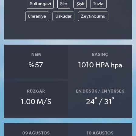
Sultangazi
Şile
Şişli
Tuzla
Ümraniye
Üsküdar
Zeytinburnu
NEM
BASINÇ
%57
1010 HPA
hpa
RÜZGAR
EN DÜŞÜK / EN YÜKSEK
°
°
1.00 M/S
24
/ 31
09 AĞUSTOS
10 AĞUSTOS