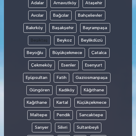
Adalar
Arnavutköy
Ataşehir
Avcılar
Bağcılar
Bahçelievler
Bakırköy
Başakşehir
Bayrampaşa
Beşiktaş
Beykoz
Beylikdüzü
Beyoğlu
Büyükçekmece
Çatalca
Çekmeköy
Esenler
Esenyurt
Eyüpsultan
Fatih
Gaziosmanpaşa
Güngören
Kadıköy
Kâğıthane
Kağıthane
Kartal
Küçükçekmece
Maltepe
Pendik
Sancaktepe
Sarıyer
Silivri
Sultanbeyli