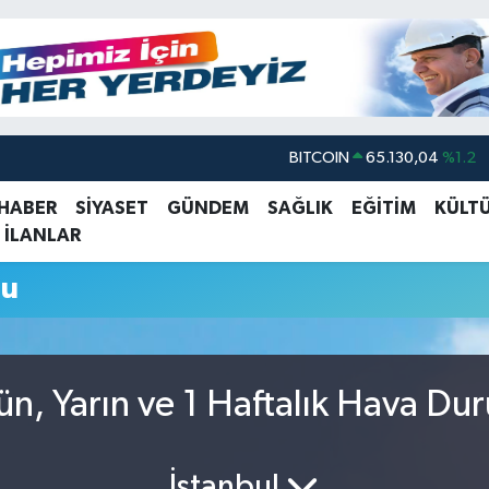
BITCOIN
65.130,04
%1.2
DOLAR
47,7106
%0.17
 HABER
SİYASET
GÜNDEM
SAĞLIK
EĞİTİM
KÜLT
 İLANLAR
EURO
55,1652
%0.27
STERLİN
64,4046
%0.35
mu
GRAM ALTIN
6618.49
%2.12
BİST100
13.773
%-19
ün, Yarın ve 1 Haftalık Hava Du
İstanbul