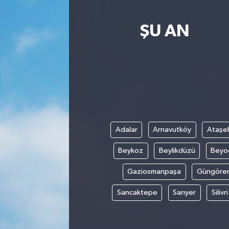
ŞU AN
Adalar
Arnavutköy
Ataşeh
Beykoz
Beylikdüzü
Beyo
Gaziosmanpaşa
Güngöre
Sancaktepe
Sarıyer
Silivri