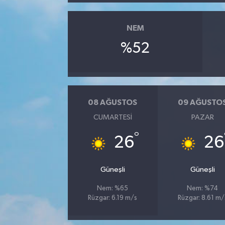
NEM
%52
08 AĞUSTOS
09 AĞUSTO
CUMARTESI
PAZAR
°
26
26
Güneşli
Güneşli
Nem: %65
Nem: %74
Rüzgar: 6.19 m/s
Rüzgar: 8.61 m/