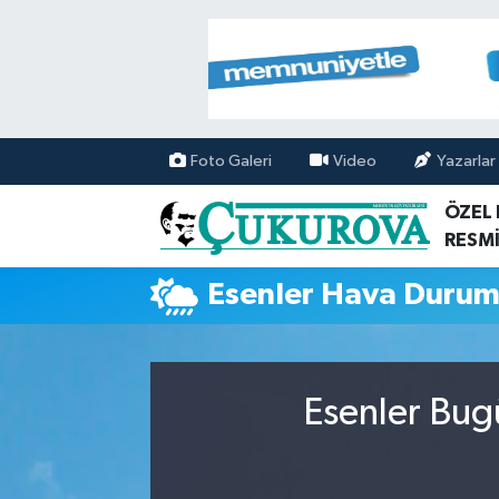
Mersin Nöbetçi Eczaneler
Mersin Hava Durumu
Foto Galeri
Video
Yazarlar
Mersin Namaz Vakitleri
ÖZEL
RESMİ
Mersin Trafik Yoğunluk Haritası
Esenler Hava Duru
Süper Lig Puan Durumu ve Fikstür
Tüm Manşetler
Esenler Bug
Son Dakika Haberleri
Haber Arşivi