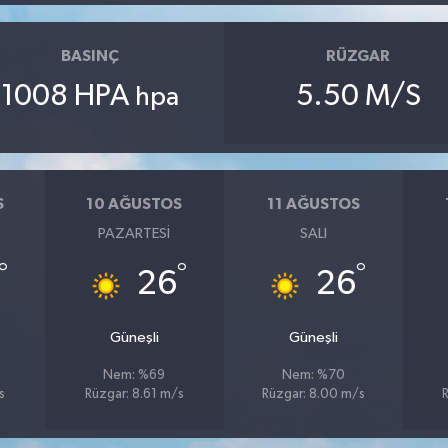
BASINÇ
RÜZGAR
1008 HPA
5.50 M/S
hpa
S
10 AĞUSTOS
11 AĞUSTOS
PAZARTESI
SALI
°
°
°
26
26
Güneşli
Güneşli
Nem: %69
Nem: %70
s
Rüzgar: 8.61 m/s
Rüzgar: 8.00 m/s