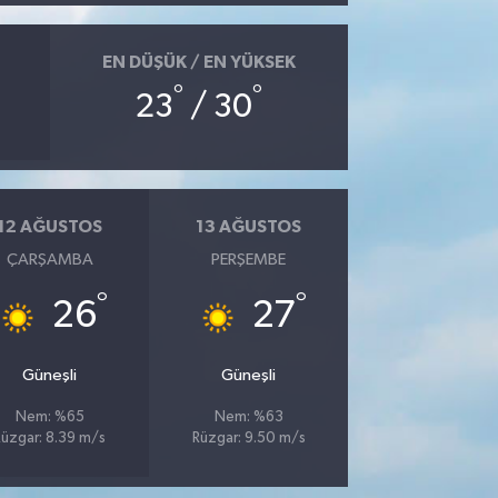
EN DÜŞÜK / EN YÜKSEK
°
°
23
/ 30
12 AĞUSTOS
13 AĞUSTOS
ÇARŞAMBA
PERŞEMBE
°
°
26
27
Güneşli
Güneşli
Nem: %65
Nem: %63
Rüzgar: 8.39 m/s
Rüzgar: 9.50 m/s