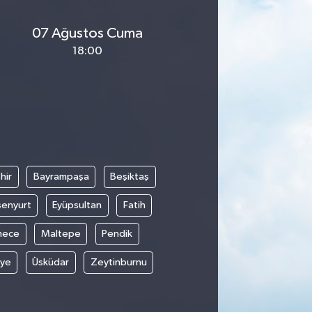
07 Ağustos Cuma
18:00
hir
Bayrampaşa
Beşiktaş
senyurt
Eyüpsultan
Fatih
mece
Maltepe
Pendik
iye
Üsküdar
Zeytinburnu