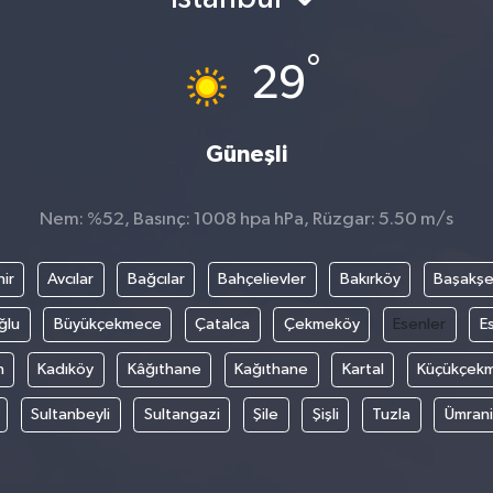
°
29
Güneşli
Nem: %52, Basınç: 1008 hpa hPa, Rüzgar: 5.50 m/s
ir
Avcılar
Bağcılar
Bahçelievler
Bakırköy
Başakşe
ğlu
Büyükçekmece
Çatalca
Çekmeköy
Esenler
E
n
Kadıköy
Kâğıthane
Kağıthane
Kartal
Küçükçek
Sultanbeyli
Sultangazi
Şile
Şişli
Tuzla
Ümran