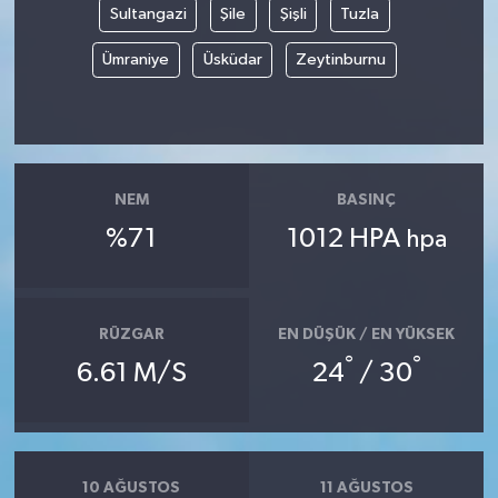
Sultangazi
Şile
Şişli
Tuzla
Ümraniye
Üsküdar
Zeytinburnu
NEM
BASINÇ
%71
1012 HPA
hpa
RÜZGAR
EN DÜŞÜK / EN YÜKSEK
°
°
6.61 M/S
24
/ 30
10 AĞUSTOS
11 AĞUSTOS