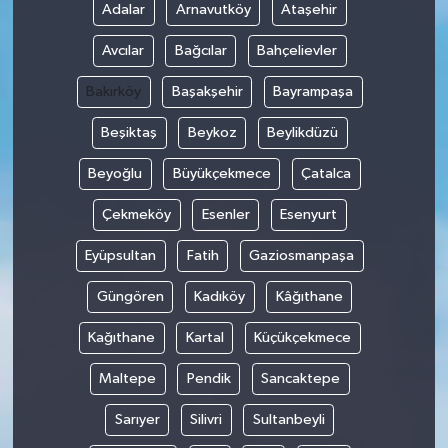
Adalar
Arnavutköy
Ataşehir
Avcılar
Bağcılar
Bahçelievler
Bakırköy
Başakşehir
Bayrampaşa
Beşiktaş
Beykoz
Beylikdüzü
Beyoğlu
Büyükçekmece
Çatalca
Çekmeköy
Esenler
Esenyurt
Eyüpsultan
Fatih
Gaziosmanpaşa
Güngören
Kadıköy
Kâğıthane
Kağıthane
Kartal
Küçükçekmece
Maltepe
Pendik
Sancaktepe
Sarıyer
Silivri
Sultanbeyli