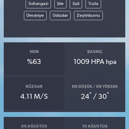
Sultangazi
Şile
Şişli
Tuzla
Ümraniye
Üsküdar
Zeytinburnu
NEM
BASINÇ
%63
1009 HPA
hpa
RÜZGAR
EN DÜŞÜK / EN YÜKSEK
°
°
4.11 M/S
24
/ 30
09 AĞUSTOS
10 AĞUSTOS