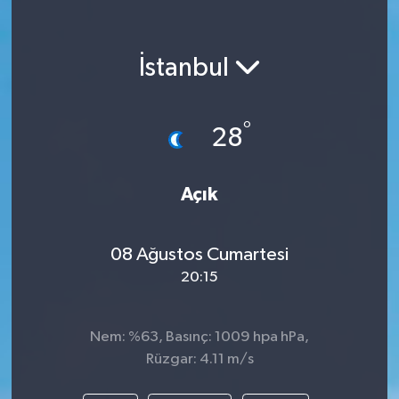
İstanbul
°
28
Açık
08 Ağustos Cumartesi
20:15
Nem: %63, Basınç: 1009 hpa hPa,
Rüzgar: 4.11 m/s