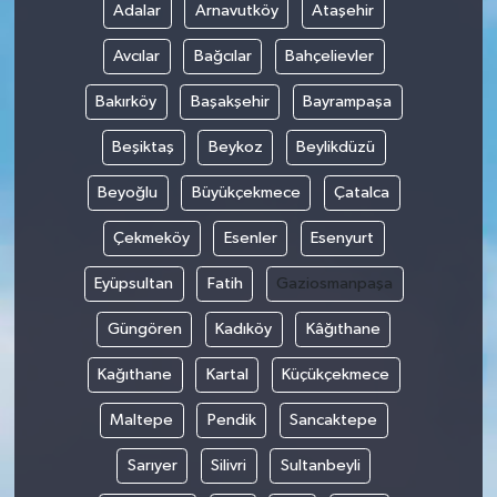
Adalar
Arnavutköy
Ataşehir
Avcılar
Bağcılar
Bahçelievler
Bakırköy
Başakşehir
Bayrampaşa
Beşiktaş
Beykoz
Beylikdüzü
Beyoğlu
Büyükçekmece
Çatalca
Çekmeköy
Esenler
Esenyurt
Eyüpsultan
Fatih
Gaziosmanpaşa
Güngören
Kadıköy
Kâğıthane
Kağıthane
Kartal
Küçükçekmece
Maltepe
Pendik
Sancaktepe
Sarıyer
Silivri
Sultanbeyli