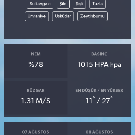
Sultangazi
Şile
Şişli
Tuzla
Ümraniye
Üsküdar
Zeytinburnu
NEM
BASINÇ
%78
1015 HPA
hpa
RÜZGAR
EN DÜŞÜK / EN YÜKSEK
°
°
1.31 M/S
11
/ 27
07 AĞUSTOS
08 AĞUSTOS