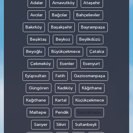
Adalar
Arnavutköy
Ataşehir
Avcılar
Bağcılar
Bahçelievler
Bakırköy
Başakşehir
Bayrampaşa
Beşiktaş
Beykoz
Beylikdüzü
Beyoğlu
Büyükçekmece
Çatalca
Çekmeköy
Esenler
Esenyurt
Eyüpsultan
Fatih
Gaziosmanpaşa
Güngören
Kadıköy
Kâğıthane
Kağıthane
Kartal
Küçükçekmece
Maltepe
Pendik
Sancaktepe
Sarıyer
Silivri
Sultanbeyli