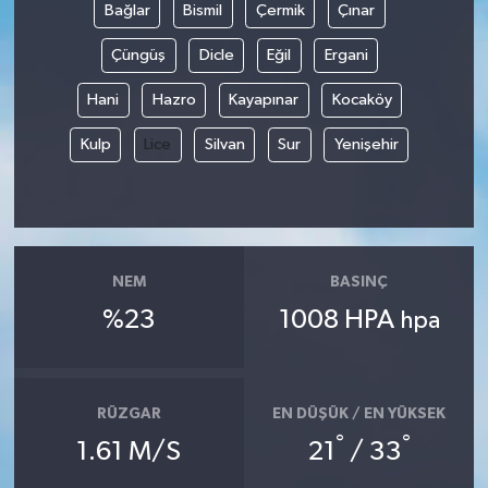
Bağlar
Bismil
Çermik
Çınar
Çüngüş
Dicle
Eğil
Ergani
Hani
Hazro
Kayapınar
Kocaköy
Kulp
Lice
Silvan
Sur
Yenişehir
NEM
BASINÇ
%23
1008 HPA
hpa
RÜZGAR
EN DÜŞÜK / EN YÜKSEK
°
°
1.61 M/S
21
/ 33