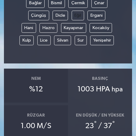
Bağlar
Bismil
Çermik
Çınar
Çüngüş
Dicle
Eğil
Ergani
Hani
Hazro
Kayapınar
Kocaköy
Kulp
Lice
Silvan
Sur
Yenişehir
NEM
BASINÇ
%12
1003 HPA
hpa
RÜZGAR
EN DÜŞÜK / EN YÜKSEK
°
°
1.00 M/S
23
/ 37