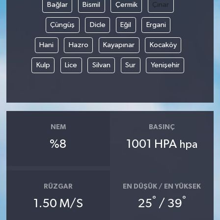
Bağlar
Bismil
Çermik
Çınar
Çüngüş
Dicle
Eğil
Ergani
Hani
Hazro
Kayapınar
Kocaköy
Kulp
Lice
Silvan
Sur
Yenişehir
NEM
BASINÇ
%8
1001 HPA
hpa
RÜZGAR
EN DÜŞÜK / EN YÜKSEK
°
°
1.50 M/S
25
/ 39