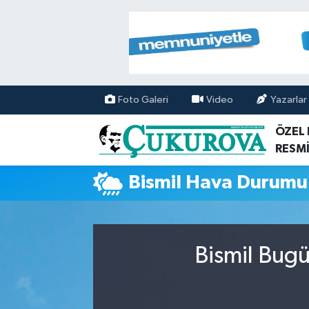
Mersin Nöbetçi Eczaneler
Mersin Hava Durumu
Foto Galeri
Video
Yazarlar
Mersin Namaz Vakitleri
ÖZEL
RESMİ
Mersin Trafik Yoğunluk Haritası
Bismil Hava Durumu
Süper Lig Puan Durumu ve Fikstür
Tüm Manşetler
Bismil Bugü
Son Dakika Haberleri
Haber Arşivi