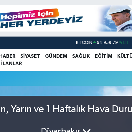
BITCOIN
64.959,79
%1.11
DOLAR
47,7436
%0.18
 HABER
SİYASET
GÜNDEM
SAĞLIK
EĞİTİM
KÜLT
 İLANLAR
EURO
55,2510
%0.32
STERLİN
64,4811
%0.38
GRAM ALTIN
6660.55
%0.03
BİST100
13.779
%-14
n, Yarın ve 1 Haftalık Hava Du
Diyarbakır