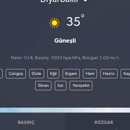
°
35
Güneşli
Nem: %14, Basınç: 1002 hpa hPa, Rüzgar: 1.00 m/s
Çüngüş
Dicle
Eğil
Ergani
Hani
Hazro
Kay
Silvan
Sur
Yenişehir
BASINÇ
RÜZGAR