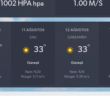
1002 HPA
1.00 M/S
hpa
S
11 AĞUSTOS
12 AĞUSTOS
SALI
ÇARŞAMBA
°
°
°
33
33
Güneşli
Güneşli
Nem: %20
Nem: %16
s
Rüzgar: 5.11 m/s
Rüzgar: 5.39 m/s