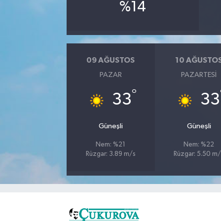
%14
09 AĞUSTOS
10 AĞUSTO
PAZAR
PAZARTESI
°
33
33
Güneşli
Güneşli
Nem: %21
Nem: %22
Rüzgar: 3.89 m/s
Rüzgar: 5.50 m/