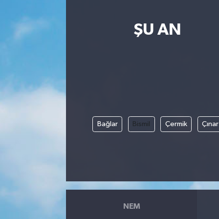
ŞU AN
Bağlar
Bismil
Çermik
Çınar
NEM