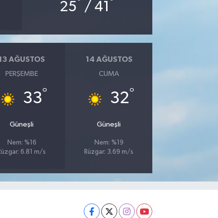
°
°
25
/ 41
13 AĞUSTOS
14 AĞUSTOS
PERŞEMBE
CUMA
°
°
33
32
Güneşli
Güneşli
Nem: %16
Nem: %19
Rüzgar: 6.81 m/s
Rüzgar: 3.69 m/s