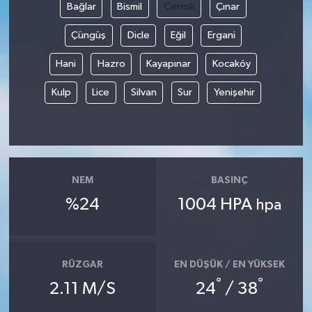
Bağlar
Bismil
Çermik
Çınar
Çüngüş
Dicle
Eğil
Ergani
Hani
Hazro
Kayapınar
Kocaköy
Kulp
Lice
Silvan
Sur
Yenişehir
NEM
BASINÇ
%24
1004 HPA
hpa
RÜZGAR
EN DÜŞÜK / EN YÜKSEK
°
°
2.11 M/S
24
/ 38