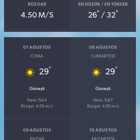
RÜZGAR
EN DÜŞÜK / EN YÜKSEK
°
°
4.50 M/S
26
/ 32
07 AĞUSTOS
08 AĞUSTOS
CUMA
CUMARTESI
°
°
29
29
Güneşli
Güneşli
Nem: %64
Nem: %67
Rüzgar: 4.69 m/s
Rüzgar: 4.89 m/s
09 AĞUSTOS
10 AĞUSTOS
PAZAR
PAZARTESI