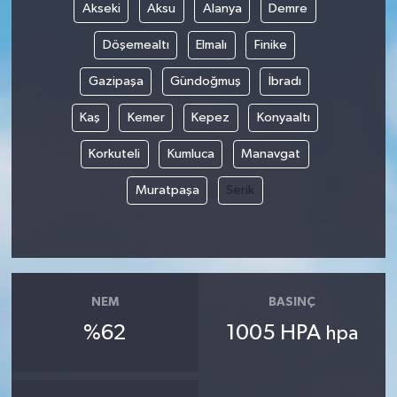
Akseki
Aksu
Alanya
Demre
Döşemealtı
Elmalı
Finike
Gazipaşa
Gündoğmuş
İbradı
Kaş
Kemer
Kepez
Konyaaltı
Korkuteli
Kumluca
Manavgat
Muratpaşa
Serik
NEM
BASINÇ
%62
1005 HPA
hpa