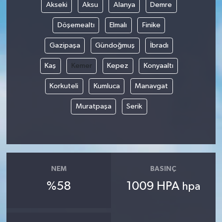
Akseki
Aksu
Alanya
Demre
Döşemealtı
Elmalı
Finike
Gazipaşa
Gündoğmuş
İbradı
Kaş
Kemer
Kepez
Konyaaltı
Korkuteli
Kumluca
Manavgat
Muratpaşa
Serik
NEM
BASINÇ
%58
1009 HPA
hpa