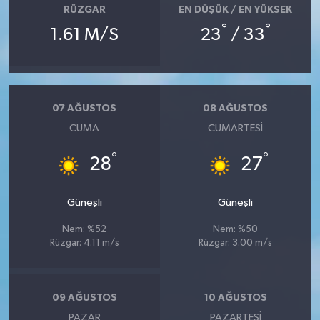
RÜZGAR
EN DÜŞÜK / EN YÜKSEK
°
°
1.61 M/S
23
/ 33
07 AĞUSTOS
08 AĞUSTOS
CUMA
CUMARTESI
°
°
28
27
Güneşli
Güneşli
Nem: %52
Nem: %50
Rüzgar: 4.11 m/s
Rüzgar: 3.00 m/s
09 AĞUSTOS
10 AĞUSTOS
PAZAR
PAZARTESI