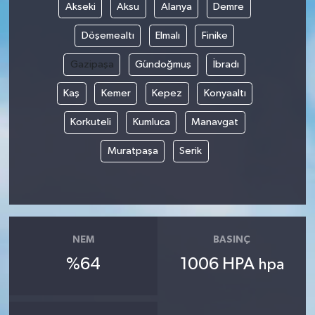
Akseki
Aksu
Alanya
Demre
Döşemealtı
Elmalı
Finike
Gazipaşa
Gündoğmuş
İbradı
Kaş
Kemer
Kepez
Konyaaltı
Korkuteli
Kumluca
Manavgat
Muratpaşa
Serik
NEM
BASINÇ
%64
1006 HPA
hpa