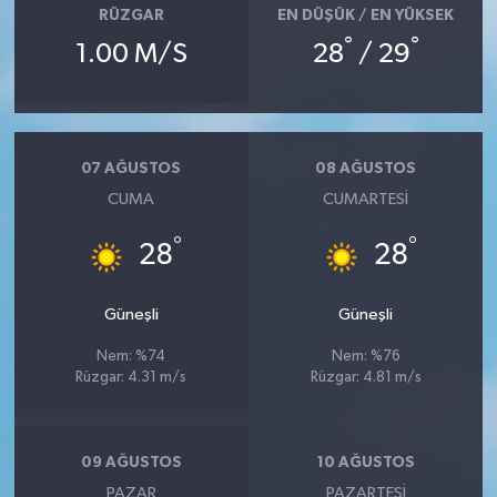
RÜZGAR
EN DÜŞÜK / EN YÜKSEK
°
°
1.00 M/S
28
/ 29
07 AĞUSTOS
08 AĞUSTOS
CUMA
CUMARTESI
°
°
28
28
Güneşli
Güneşli
Nem: %74
Nem: %76
Rüzgar: 4.31 m/s
Rüzgar: 4.81 m/s
09 AĞUSTOS
10 AĞUSTOS
PAZAR
PAZARTESI