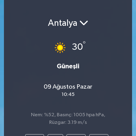
Antalya
°
30
Güneşli
09 Ağustos Pazar
10:45
Nem: %52, Basınç: 1005 hpa hPa,
Rüzgar: 3.19 m/s