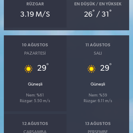
RÜZGAR
EN DÜŞÜK / EN YÜKSEK
°
°
3.19 M/S
26
/ 31
10 AĞUSTOS
11 AĞUSTOS
PAZARTESI
SALI
°
°
29
29
Güneşli
Güneşli
Nem: %61
Nem: %59
Rüzgar: 5.50 m/s
Rüzgar: 6.11 m/s
12 AĞUSTOS
13 AĞUSTOS
ÇARŞAMBA
PERŞEMBE