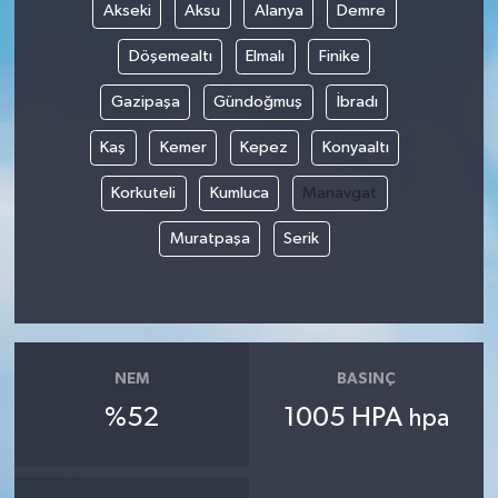
Akseki
Aksu
Alanya
Demre
Döşemealtı
Elmalı
Finike
Gazipaşa
Gündoğmuş
İbradı
Kaş
Kemer
Kepez
Konyaaltı
Korkuteli
Kumluca
Manavgat
Muratpaşa
Serik
NEM
BASINÇ
%52
1005 HPA
hpa