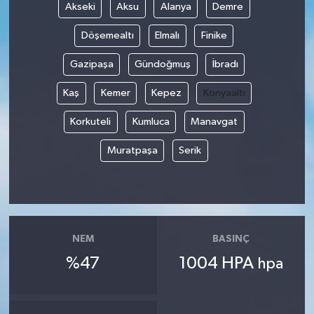
Akseki
Aksu
Alanya
Demre
Döşemealtı
Elmalı
Finike
Gazipaşa
Gündoğmuş
İbradı
Kaş
Kemer
Kepez
Konyaaltı
Korkuteli
Kumluca
Manavgat
Muratpaşa
Serik
NEM
BASINÇ
%47
1004 HPA
hpa