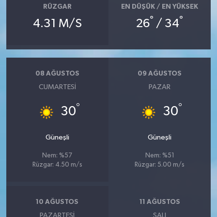
RÜZGAR
EN DÜŞÜK / EN YÜKSEK
°
°
4.31 M/S
26
/ 34
08 AĞUSTOS
09 AĞUSTOS
CUMARTESI
PAZAR
°
°
30
30
Güneşli
Güneşli
Nem: %57
Nem: %51
Rüzgar: 4.50 m/s
Rüzgar: 5.00 m/s
10 AĞUSTOS
11 AĞUSTOS
PAZARTESI
SALI